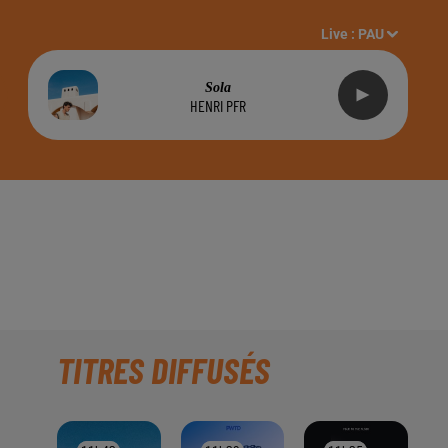
Live :
PAU
Sola
HENRI PFR
EUR DE DOMINGUE
INSIDE !!!
TITRES DIFFUSÉS