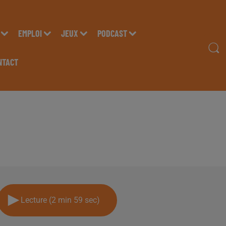
EMPLOI
JEUX
PODCAST
NTACT
ER DOMINGUE, DIRECT
ES STUDIOS DE RADIO 
Lecture (2 min 59 sec)