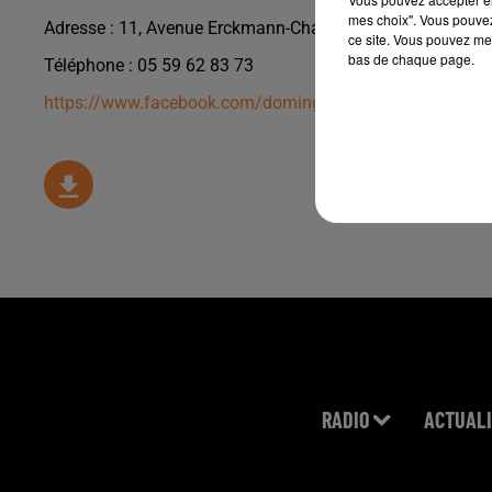
mes choix". Vous pouvez
Adresse : 11, Avenue Erckmann-Chatrian, 64140 Pau-Lons
ce site. Vous pouvez met
bas de chaque page.
Téléphone :
05 59 62 83 73
https://www.facebook.com/domingue.automobile/
RADIO
ACTUALI