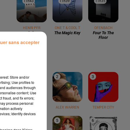
11h43
11h43
11h39
11h39
11h35
11h35
HENRI PFR
ONE T & COOL T
OFENBACH
Sola
The Magic Key
Four To The
Floor
uer sans accepter
LE TOP
1
2
3
erest: Store and/or
tising; Use profiles to
tand audiences through
personalise content; Use
 fraud, and fix errors;
 may process personal
TEDDY SWIMS
ALEX WARREN
TEMPER CITY
mation actively
vices; Identify devices
4
5
6
rtenaires dans "Gérer