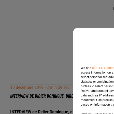
We and
our (447) partn
access information on a 
select personalised ad
statistics or combinatio
profiles to select person
10 décembre 2019 - 2 min 59 sec
Deliver and present adv
data such as IP address 
INTERVIEW DE DIDIER DOMINGUE, DIRECTEUR DE DOMINGUE AUTO
requested; Use precise g
based on information tra
INTERVIEW de Didier Domingue, directeur de Domingue Au
Vous pouvez accepter en 