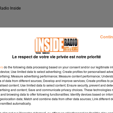
Radio Inside
Contin
Le respect de votre vie privée est notre priorité
ers
do the following data processing based on your consent and/or our legitimate int
device; Use limited data to select advertising; Create profiles for personalised adver
vertising; Measure advertising performance; Measure content performance; Unders
ns of data from different sources; Develop and improve services; Create profiles to 
alised content; Use limited data to select content; Ensure security, prevent and detect
ertising and content; Save and communicate privacy choices. These technologies
and browsing data to offer following functionalities: Identify devices based on infor
MOBILE, DANS LES STUDIOS DE RADIO INSIDE !!!
eolocation data; Match and combine data from other data sources; Link different de
nsmitted automatically.
tomobile, dans les studios de Radio Inside !!!
cliquant sur "Accepter et fermer", ou affiner en sélectionnant les finalités et/ou pa