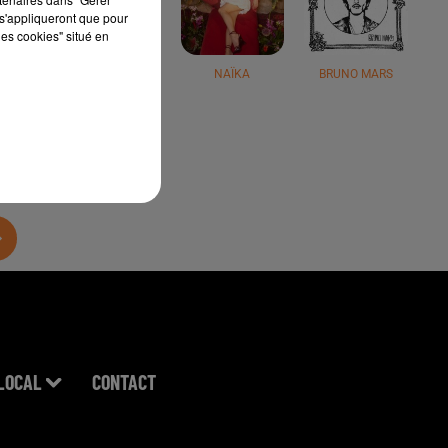
s'appliqueront que pour
les cookies" situé en
JÉRÉMY FREROT
NAÏKA
BRUNO MARS
LOCAL
CONTACT