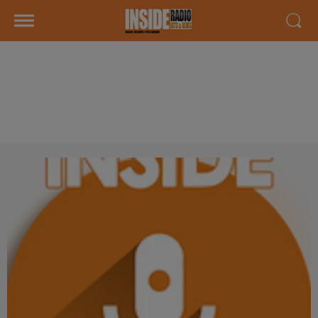
INTERVIEW DE DANIEL ET MARCO
"IMMO 64" DANS LE BÉARN, SUR
RADIO INSIDE