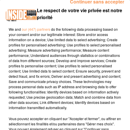
Continuer sans accepter
INTERVIEW DE DANIEL ET MARCO "IMMO 64" DANS LE BÉARN, SUR
Le respect de votre vie privée est notre
RADIO INSIDE
priorité
We and
our (447) partners
do the following data processing based on
Site internet :
www.immo64.fr
your consent and/or our legitimate interest: Store and/or access
information on a device; Use limited data to select advertising; Create
Facebook :
Groupe Immo 64
profiles for personalised advertising; Use profiles to select personalised
advertising; Measure advertising performance; Measure content
Instagram : @groupeimmo64
performance; Understand audiences through statistics or combinations
of data from different sources; Develop and improve services; Create
profiles to personalise content; Use profiles to select personalised
content; Use limited data to select content; Ensure security, prevent and
detect fraud, and fix errors; Deliver and present advertising and content;
Save and communicate privacy choices. These technologies may
process personal data such as IP address and browsing data to offer
following functionalities: Identify devices based on information actively
requested; Use precise geolocation data; Match and combine data from
TITRES DIFFUSÉS
other data sources; Link different devices; Identify devices based on
information transmitted automatically.
Vous pouvez accepter en cliquant sur "Accepter et fermer", ou affiner en
13h53
13h53
13h50
13h50
13h47
13h47
sélectionnant les finalités et/ou partenaires dans "Gérer mes choix".
Vous pouvez également refuser en cliquant sur "Continuer sans