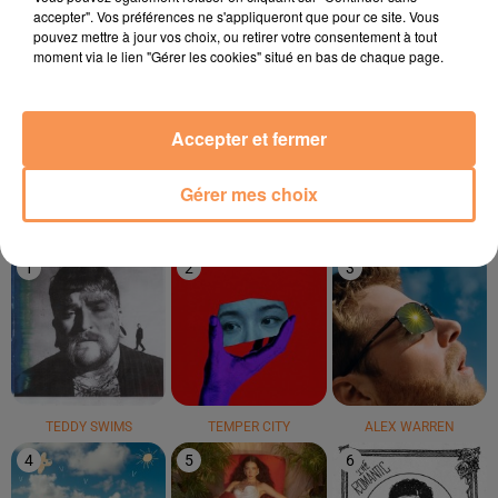
accepter". Vos préférences ne s'appliqueront que pour ce site. Vous
pouvez mettre à jour vos choix, ou retirer votre consentement à tout
moment via le lien "Gérer les cookies" situé en bas de chaque page.
BEBE REXHA
TRYO
Kesha
Sad Girls
La Traversée
Tik Tok
Accepter et fermer
Gérer mes choix
LE TOP
1
2
3
TEDDY SWIMS
TEMPER CITY
ALEX WARREN
4
5
6