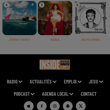
4
5
6
JÉRÉMY FREROT
NAÏKA
BRUNO MARS
RADIO
ACTUALITÉS
EMPLOI
JEUX
PODCAST
AGENDA LOCAL
CONTACT