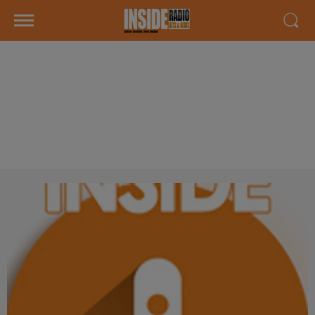
INTERVIEW DE CORENTIN ET
CORALIE "ATELIER DU NEEZ &
FÊTES DES BERGES" À
JURANÇON, SUR RADIO INSIDE