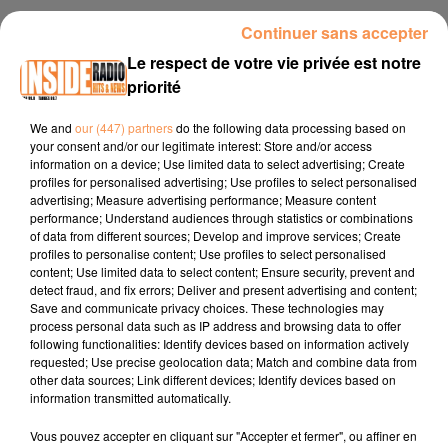
25 juin 2025 - 2 min 41 sec
Continuer sans accepter
INTERVIEW DE CORENTIN ET CORALIE "ATELIER DU NEEZ & FÊTES
Le respect de votre vie privée est notre
DES BERGES" À JURANÇON, SUR RADIO INSIDE
priorité
We and
our (447) partners
do the following data processing based on
your consent and/or our legitimate interest: Store and/or access
Site internet :
www.ville-jurancon.fr
information on a device; Use limited data to select advertising; Create
Facebook :
Ville de Jurançon
profiles for personalised advertising; Use profiles to select personalised
advertising; Measure advertising performance; Measure content
Instagram :
@villedejurancon
performance; Understand audiences through statistics or combinations
of data from different sources; Develop and improve services; Create
profiles to personalise content; Use profiles to select personalised
content; Use limited data to select content; Ensure security, prevent and
detect fraud, and fix errors; Deliver and present advertising and content;
Save and communicate privacy choices. These technologies may
process personal data such as IP address and browsing data to offer
following functionalities: Identify devices based on information actively
requested; Use precise geolocation data; Match and combine data from
TITRES DIFFUSÉS
other data sources; Link different devices; Identify devices based on
information transmitted automatically.
Vous pouvez accepter en cliquant sur "Accepter et fermer", ou affiner en