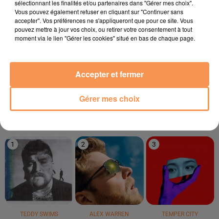
sélectionnant les finalités et/ou partenaires dans "Gérer mes choix".
22h30
22h30
22h27
22h27
22h24
22h24
Vous pouvez également refuser en cliquant sur "Continuer sans
accepter". Vos préférences ne s'appliqueront que pour ce site. Vous
pouvez mettre à jour vos choix, ou retirer votre consentement à tout
moment via le lien "Gérer les cookies" situé en bas de chaque page.
ALEXANDRA STAN
PIERRE DE MAERE
MODERN TALKING
Accepter et fermer
Mr Saxobeat
Je Pense À Vous
You're My Heart,
You're My Soul
Gérer mes choix
LE TOP
1
2
3
TEDDY SWIMS
ALEX WARREN
TEMPER CITY