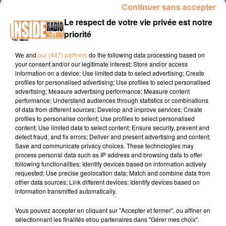
Continuer sans accepter
INTERVIEW DE CLÉMENT ET BRUNO "PYRÈNE FESTIVAL" À
Le respect de votre vie privée est notre
BORDES, SUR RADIO INSIDE
priorité
Site internet :
pyrenefestival.fr
We and
our (447) partners
do the following data processing based on
your consent and/or our legitimate interest: Store and/or access
Facebook :
Pyrène Festival
information on a device; Use limited data to select advertising; Create
profiles for personalised advertising; Use profiles to select personalised
Instagram :
@pyrenefestival
advertising; Measure advertising performance; Measure content
performance; Understand audiences through statistics or combinations
of data from different sources; Develop and improve services; Create
profiles to personalise content; Use profiles to select personalised
content; Use limited data to select content; Ensure security, prevent and
detect fraud, and fix errors; Deliver and present advertising and content;
Save and communicate privacy choices. These technologies may
process personal data such as IP address and browsing data to offer
following functionalities: Identify devices based on information actively
TITRES DIFFUSÉS
requested; Use precise geolocation data; Match and combine data from
other data sources; Link different devices; Identify devices based on
information transmitted automatically.
Vous pouvez accepter en cliquant sur "Accepter et fermer", ou affiner en
15h21
15h21
15h15
15h15
15h12
15h12
sélectionnant les finalités et/ou partenaires dans "Gérer mes choix".