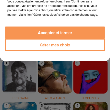
Vous pouvez également refuser en cliquant sur "Continuer sans
accepter". Vos préférences ne s'appliqueront que pour ce site. Vous
pouvez mettre à jour vos choix, ou retirer votre consentement à tout
moment via le lien "Gérer les cookies" situé en bas de chaque page.
LYNDA
KYLIE MINOGUE
ANOTR
Passe Ton Chemin
Can't Get You Out Of
Talk To You
Accepter et fermer
My Head
Gérer mes choix
LE TOP
1
2
3
TEDDY SWIMS
ALEX WARREN
TEMPER CITY
4
5
6