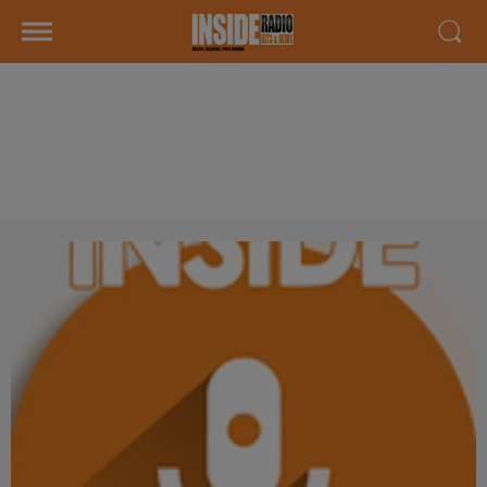
INTERVIEW DE CLÉMENT ET
BRUNO "PYRÈNE FESTIVAL" À
BORDES, SUR RADIO INSIDE