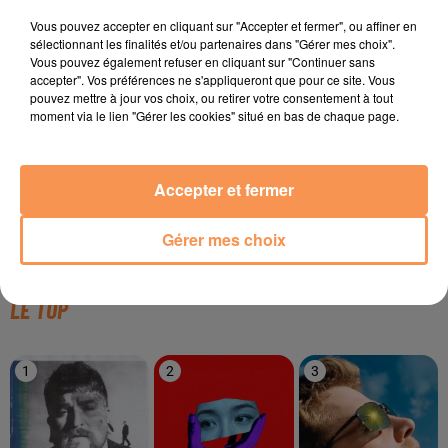
TITRES DIFFUSÉS
Vous pouvez accepter en cliquant sur "Accepter et fermer", ou affiner en
sélectionnant les finalités et/ou partenaires dans "Gérer mes choix".
Vous pouvez également refuser en cliquant sur "Continuer sans
accepter". Vos préférences ne s'appliqueront que pour ce site. Vous
pouvez mettre à jour vos choix, ou retirer votre consentement à tout
0h49
0h49
0h46
0h46
0h42
0h42
moment via le lien "Gérer les cookies" situé en bas de chaque page.
Accepter et fermer
TÉLÉPHONE
RIDSA
M. POKORA
Gérer mes choix
Ça C'est Vraiment Toi
Boosté
A Nos Actes Manqués
LE TOP
1
2
3