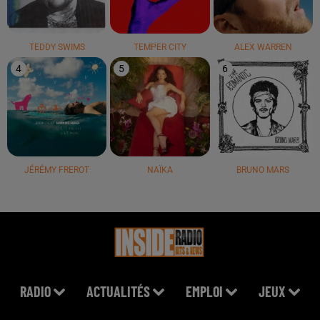
TEDDY SWIMS
TEMPER CITY
ALEX WARREN
4
5
6
JÉRÉMY FREROT
NAÏKA
BRUNO MARS
RADIO
ACTUALITÉS
EMPLOI
JEUX