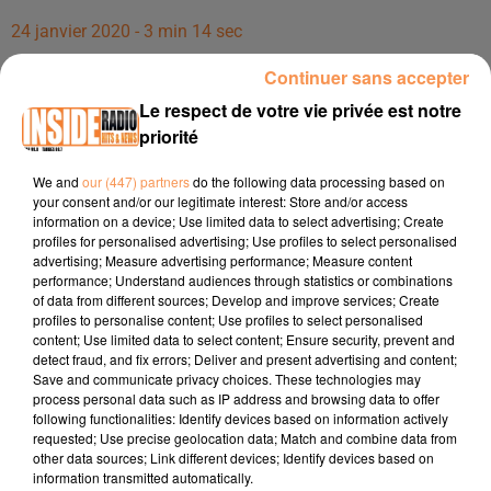
24 janvier 2020 - 3 min 14 sec
INTERVIEW DE CLÉMENT BRETAGNE, DE LA BOUTIQUE MOTOMANIA
Continuer sans accepter
À LESCAR, DANS LES STUDIOS DE RADIO INSIDE !
Le respect de votre vie privée est notre
priorité
INTERVIEW de Clément Bretagne, de la boutique
We and
our (447) partners
do the following data processing based on
MOTOMANIA à Lescar, dans les studios de Radio Inside !!!
your consent and/or our legitimate interest: Store and/or access
information on a device; Use limited data to select advertising; Create
Facebook :
https://www.facebook.com/lescarmotopassion/
profiles for personalised advertising; Use profiles to select personalised
advertising; Measure advertising performance; Measure content
Adresse : 41 avenue Gaston Phoebus - 64230 Lescar
performance; Understand audiences through statistics or combinations
Tél : 09 83 99 15 45
of data from different sources; Develop and improve services; Create
profiles to personalise content; Use profiles to select personalised
Site :
www.motomania64.fr
content; Use limited data to select content; Ensure security, prevent and
detect fraud, and fix errors; Deliver and present advertising and content;
Save and communicate privacy choices. These technologies may
process personal data such as IP address and browsing data to offer
following functionalities: Identify devices based on information actively
requested; Use precise geolocation data; Match and combine data from
other data sources; Link different devices; Identify devices based on
information transmitted automatically.