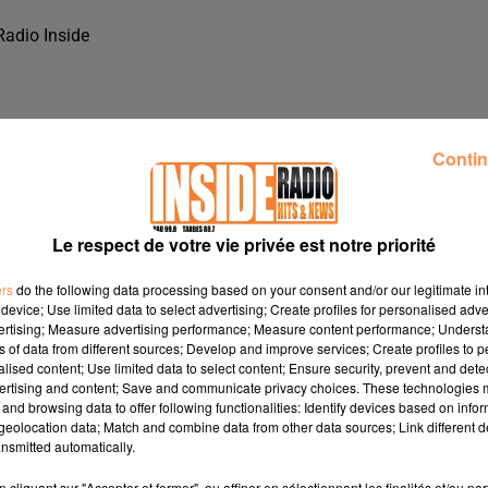
Radio Inside
Contin
Le respect de votre vie privée est notre priorité
ers
do the following data processing based on your consent and/or our legitimate int
device; Use limited data to select advertising; Create profiles for personalised adver
vertising; Measure advertising performance; Measure content performance; Unders
ns of data from different sources; Develop and improve services; Create profiles to 
alised content; Use limited data to select content; Ensure security, prevent and detect
ertising and content; Save and communicate privacy choices. These technologies
and browsing data to offer following functionalities: Identify devices based on infor
E" À PAU, SUR RADIO INSIDE
eolocation data; Match and combine data from other data sources; Link different de
nsmitted automatically.
cliquant sur "Accepter et fermer", ou affiner en sélectionnant les finalités et/ou pa