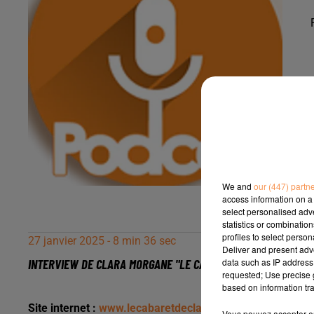
We and
our (447) partn
access information on a 
select personalised ad
statistics or combinatio
profiles to select person
27 janvier 2025 - 8 min 36 sec
Deliver and present adv
data such as IP address 
INTERVIEW DE CLARA MORGANE "LE CABARET DE CLARA MORGAN
requested; Use precise g
based on information tra
Site internet :
www.lecabaretdeclaramorgane.com
Vous pouvez accepter en 