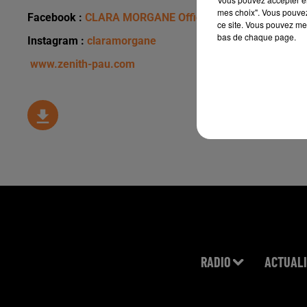
mes choix". Vous pouvez
Facebook :
CLARA MORGANE Officiel
ce site. Vous pouvez met
bas de chaque page.
Instagram :
claramorgane
www.zenith-pau.com
RADIO
ACTUALI