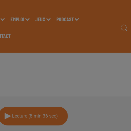
EMPLOI
JEUX
PODCAST
NTACT
RA MORGANE "LE CABA
UR RADIO INSIDE
Lecture (8 min 36 sec)