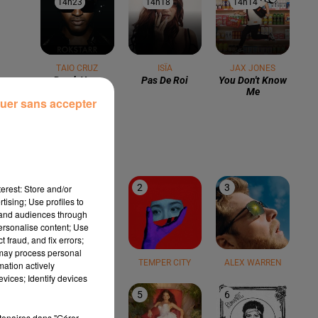
14h23
14h23
14h18
14h18
14h14
14h14
TAIO CRUZ
ISÏA
JAX JONES
Break Your
Pas De Roi
You Don't Know
Heart
Me
uer sans accepter
LE TOP
1
2
3
erest: Store and/or
tising; Use profiles to
tand audiences through
personalise content; Use
 fraud, and fix errors;
 may process personal
TEDDY SWIMS
TEMPER CITY
ALEX WARREN
mation actively
vices; Identify devices
4
5
6
rtenaires dans "Gérer