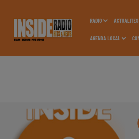
RADIO
ACTUALITÉS
AGENDA LOCAL
CO
INTERVIEW DE CLA
MORGANE" À PAU, S