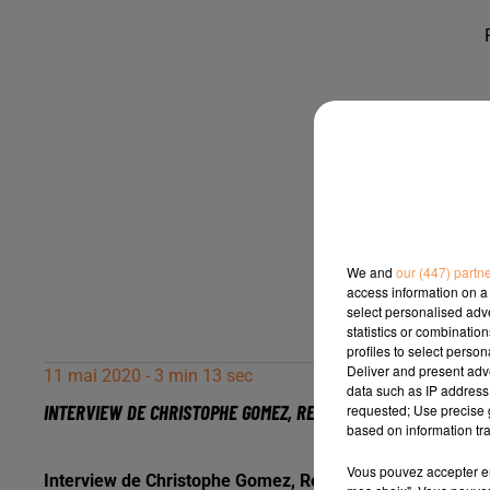
We and
our (447) partn
access information on a 
select personalised ad
statistics or combinatio
profiles to select person
Deliver and present adv
11 mai 2020 - 3 min 13 sec
data such as IP address 
INTERVIEW DE CHRISTOPHE GOMEZ, RESPONSABLE DE LA NAVET
requested; Use precise g
based on information tra
Vous pouvez accepter en 
Interview de Christophe Gomez, Responsable de la Navette