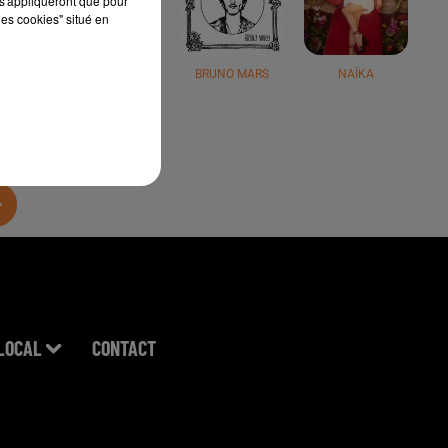
s'appliqueront que pour
les cookies" situé en
JÉRÉMY FREROT
BRUNO MARS
NAÏKA
LOCAL
CONTACT