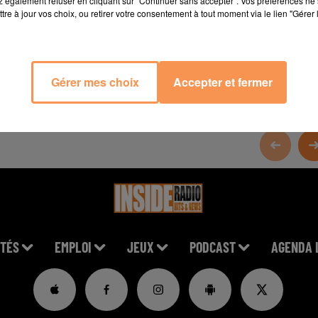
 également refuser en cliquant sur "Continuer sans accepter". Vos préférences ne 
tre à jour vos choix, ou retirer votre consentement à tout moment via le lien "Gérer 
le
Gérer mes choix
Accepter et fermer
TÉS
EMPLOI
JEUX
PODCAST
AGENDA 