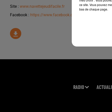
mes choix". Vous pouvez
ce site. Vous pouvez met
Site :
www.navettejeudifacile.fr
bas de chaque page.
Facebook :
https://www.facebook.com/NavetteJeudiFACi
RADIO
ACTUALI