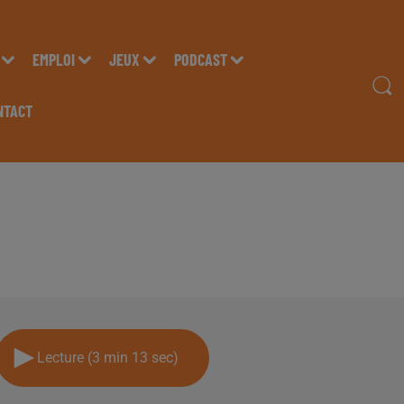
EMPLOI
JEUX
PODCAST
NTACT
ISTOPHE GOMEZ, RESP
 &AGRAVE PAU, SUR RA
Lecture (3 min 13 sec)