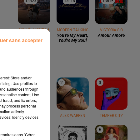
13h23
13h23
13h18
13h18
13h15
13h15
MIKAËL VIGNEAU
MODERN TALKING
VICTORIA SIO
Lève Ton Verre
You're My Heart,
Amour Amore
uer sans accepter
You're My Soul
LE TOP
erest: Store and/or
1
2
3
tising; Use profiles to
tand audiences through
personalise content; Use
 fraud, and fix errors;
 may process personal
mation actively
TEDDY SWIMS
ALEX WARREN
TEMPER CITY
vices; Identify devices
4
5
6
rtenaires dans "Gérer