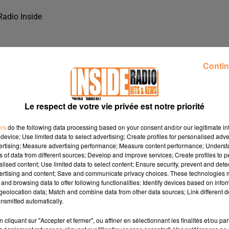
Radio Inside
Contin
Le respect de votre vie privée est notre priorité
ers
do the following data processing based on your consent and/or our legitimate int
device; Use limited data to select advertising; Create profiles for personalised adver
vertising; Measure advertising performance; Measure content performance; Unders
ns of data from different sources; Develop and improve services; Create profiles to 
alised content; Use limited data to select content; Ensure security, prevent and detect
ertising and content; Save and communicate privacy choices. These technologies
and browsing data to offer following functionalities: Identify devices based on infor
TE ETUDIANTE &AGRAVE PAU, SUR RADIO INSIDE !!!
eolocation data; Match and combine data from other data sources; Link different de
nsmitted automatically.
cliquant sur "Accepter et fermer", ou affiner en sélectionnant les finalités et/ou pa
 Étudiante à Pau, sur Radio Inside !!!