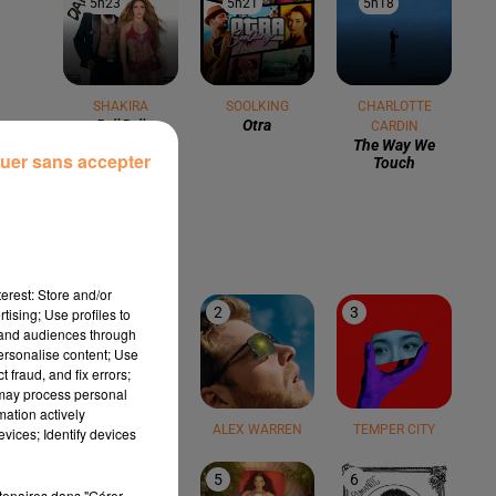
5h23
5h23
5h21
5h21
5h18
5h18
SHAKIRA
SOOLKING
CHARLOTTE
Daï Daï
Otra
CARDIN
The Way We
uer sans accepter
Touch
LE TOP
erest: Store and/or
1
2
3
tising; Use profiles to
tand audiences through
personalise content; Use
 fraud, and fix errors;
 may process personal
mation actively
TEDDY SWIMS
ALEX WARREN
TEMPER CITY
vices; Identify devices
4
5
6
rtenaires dans "Gérer