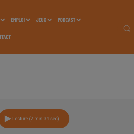
EMPLOI
JEUX
PODCAST
NTACT
ISTOPHE GOMEZ, RESP
À PAU, SUR RADIO INS
Lecture (2 min 34 sec)