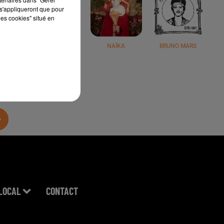
s'appliqueront que pour
les cookies" situé en
JÉRÉMY FREROT
NAÏKA
BRUNO MARS
LOCAL
CONTACT