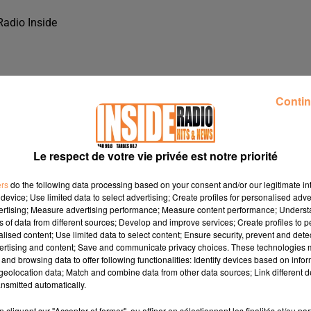
Radio Inside
Contin
Le respect de votre vie privée est notre priorité
ers
do the following data processing based on your consent and/or our legitimate int
device; Use limited data to select advertising; Create profiles for personalised adver
vertising; Measure advertising performance; Measure content performance; Unders
ns of data from different sources; Develop and improve services; Create profiles to 
alised content; Use limited data to select content; Ensure security, prevent and detect
ertising and content; Save and communicate privacy choices. These technologies
and browsing data to offer following functionalities: Identify devices based on infor
E ETUDIANTE À PAU, SUR RADIO INSIDE !!!
eolocation data; Match and combine data from other data sources; Link different de
nsmitted automatically.
 Étudiante à Pau, sur Radio Inside !!!
cliquant sur "Accepter et fermer", ou affiner en sélectionnant les finalités et/ou pa