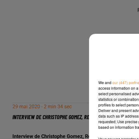
We and
our (447) partn
access information on a 
select personalised ad
statistics or combinatio
profiles to select person
29 mai 2020 - 2 min 34 sec
Deliver and present adv
data such as IP address 
INTERVIEW DE CHRISTOPHE GOMEZ, RESPONSABLE DE LA NAVETT
requested; Use precise g
based on information tra
Interview de Christophe Gomez, Responsable de la Navette
Vous pouvez accepter en 