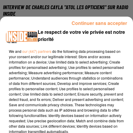
INTERVIEW DE CHARLES CAYLA "ATOL LES OPTICIENS" SUR RADIO
INSIDE
Continuer sans accepter
Le respect de votre vie privée est notre
Magasin à Lescar
priorité
Facebook :
Atol mon opticien (8 Rue Ampère, Lescar)
We and
our (447) partners
do the following data processing based on
Instagram :
atol_lescar
your consent and/or our legitimate interest: Store and/or access
information on a device; Use limited data to select advertising; Create
Magasin à Serres-Castet
profiles for personalised advertising; Use profiles to select personalised
Facebook :
Atol Mon Opticien (ZA du Pont-Long, Route de
advertising; Measure advertising performance; Measure content
performance; Understand audiences through statistics or combinations
l'aéroport, Serres-Castet)
of data from different sources; Develop and improve services; Create
profiles to personalise content; Use profiles to select personalised
Instagram :
atol-serrescastet
content; Use limited data to select content; Ensure security, prevent and
detect fraud, and fix errors; Deliver and present advertising and content;
Save and communicate privacy choices. These technologies may
process personal data such as IP address and browsing data to offer
following functionalities: Identify devices based on information actively
requested; Use precise geolocation data; Match and combine data from
other data sources; Link different devices; Identify devices based on
information transmitted automatically.