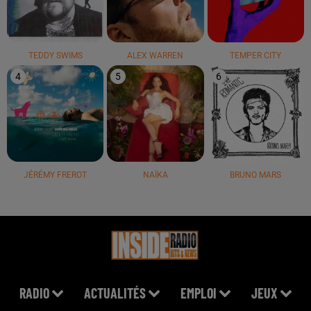
TEDDY SWIMS
ALEX WARREN
TEMPER CITY
4
5
6
JÉRÉMY FREROT
NAÏKA
BRUNO MARS
RADIO
ACTUALITÉS
EMPLOI
JEUX