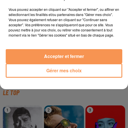
TITRES DIFFUSÉS
Vous pouvez accepter en cliquant sur "Accepter et fermer", ou affiner en
sélectionnant les finalités et/ou partenaires dans "Gérer mes choix".
Vous pouvez également refuser en cliquant sur "Continuer sans
accepter". Vos préférences ne s'appliqueront que pour ce site. Vous
20h54
20h54
20h51
20h51
20h47
20h47
pouvez mettre à jour vos choix, ou retirer votre consentement à tout
moment via le lien "Gérer les cookies" situé en bas de chaque page.
Accepter et fermer
LILLY WOOD AND THE
SUZANE
TAYLOR SWIFT
Gérer mes choix
Lendemain De Fête
Shake It Off
PRICKS & ROBIN SCHULZ
Prayer In C
LE TOP
1
2
3