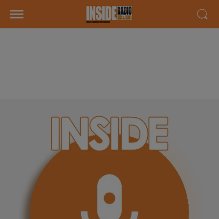
INTERVIEW DE CÉDRIC "FERME
DE L'OUSSE" À AUSSEVIELLE,
SUR RADIO INSIDE