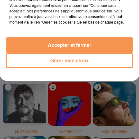
9h44
9h44
9h41
9h41
9h36
9h36
Vous pouvez également refuser en cliquant sur "Continuer sans
accepter". Vos préférences ne s'appliqueront que pour ce site. Vous
pouvez mettre à jour vos choix, ou retirer votre consentement à tout
moment via le lien "Gérer les cookies" situé en bas de chaque page.
Accepter et fermer
Will.i.am
RIDSA
BRUNO MARS
Scream And Shout
Boosté
On My Soul
Gérer mes choix
LE TOP
1
2
3
TEDDY SWIMS
TEMPER CITY
ALEX WARREN