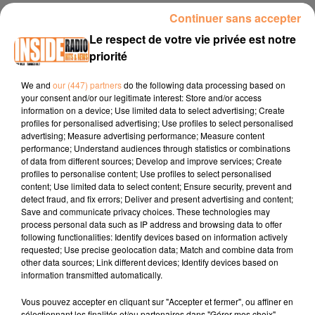
INTERVIEW DE CÉDRIC "FERME DE L'OUSSE" À AUSSEVIELLE, SUR
Continuer sans accepter
RADIO INSIDE
Le respect de votre vie privée est notre
priorité
Site internet :
https://www.fermedelousse.com/
We and
our (447) partners
do the following data processing based on
your consent and/or our legitimate interest: Store and/or access
Page Facebook : SARL Ferme de l'Ousse
information on a device; Use limited data to select advertising; Create
profiles for personalised advertising; Use profiles to select personalised
advertising; Measure advertising performance; Measure content
performance; Understand audiences through statistics or combinations
of data from different sources; Develop and improve services; Create
profiles to personalise content; Use profiles to select personalised
content; Use limited data to select content; Ensure security, prevent and
detect fraud, and fix errors; Deliver and present advertising and content;
Save and communicate privacy choices. These technologies may
process personal data such as IP address and browsing data to offer
following functionalities: Identify devices based on information actively
requested; Use precise geolocation data; Match and combine data from
other data sources; Link different devices; Identify devices based on
TITRES DIFFUSÉS
information transmitted automatically.
Vous pouvez accepter en cliquant sur "Accepter et fermer", ou affiner en
sélectionnant les finalités et/ou partenaires dans "Gérer mes choix".