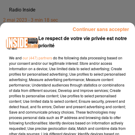
Radio Inside
2 mai 2023 - 3 min 18 sec
Continuer sans accepter
INTERVIEW DE CAROLE ET DAMIEN "GOLF BLUE GREEN PAU
ARTIGUELOUVE" À ARTIGUELOUVE, SUR RADIO INSIDE
Le respect de votre vie privée est notre
priorité
Site internet :
https://bluegreen.fr/pau/
We and
our (447) partners
do the following data processing based on
your consent and/or our legitimate interest: Store and/or access
Pour s'inscire aux inititations gratuites :
information on a device; Use limited data to select advertising; Create
https://bluegreen.fr/pau/initiation/
profiles for personalised advertising; Use profiles to select personalised
advertising; Measure advertising performance; Measure content
Page Facebook :
performance; Understand audiences through statistics or combinations
of data from different sources; Develop and improve services; Create
https://www.facebook.com/bluegreenartiguelouve
profiles to personalise content; Use profiles to select personalised
Instagram :
content; Use limited data to select content; Ensure security, prevent and
detect fraud, and fix errors; Deliver and present advertising and content;
https://www.instagram.com/golfbluegreen_pau/
Save and communicate privacy choices. These technologies may
process personal data such as IP address and browsing data to offer
following functionalities: Identify devices based on information actively
requested; Use precise geolocation data; Match and combine data from
other data sources; Link different devices; Identify devices based on