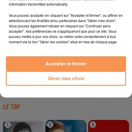
information transmitted automatically.
Vous pouvez accepter en cliquant sur "Accepter et fermer", ou affiner en
sélectionnant les finalités et/ou partenaires dans "Gérer mes choix".
TITRES DIFFUSÉS
Vous pouvez également refuser en cliquant sur "Continuer sans
accepter". Vos préférences ne s'appliqueront que pour ce site. Vous
pouvez mettre à jour vos choix, ou retirer votre consentement à tout
moment via le lien "Gérer les cookies" situé en bas de chaque page.
7h17
7h17
7h13
7h13
7h09
7h09
Accepter et fermer
Gérer mes choix
OCELVY
MICHAEL SEMBELLO
SHAKIRA
Petit À Petit
Maniac
Daï Daï
LE TOP
1
2
3