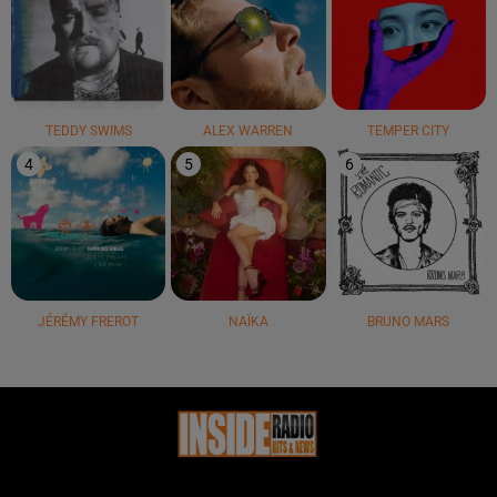
TEDDY SWIMS
ALEX WARREN
TEMPER CITY
4
5
6
JÉRÉMY FREROT
NAÏKA
BRUNO MARS