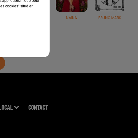
s'appliqueront que pour
les cookies" situé en
JÉRÉMY FREROT
NAÏKA
BRUNO MARS
LOCAL
CONTACT