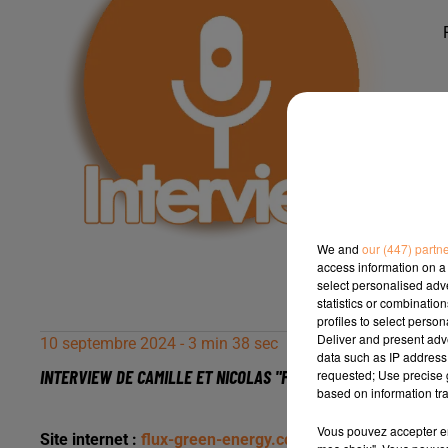
We and
our (447) partn
access information on a 
select personalised ad
statistics or combinatio
profiles to select person
Deliver and present adv
10 septembre 2024 - 3 min 38 sec
data such as IP address 
INTERVIEW DE CAMILLE ET NICOLAS "FLUX GREEN ENERGY" À M
requested; Use precise g
based on information tra
Vous pouvez accepter en 
Site internet :
flux-green-energy.com