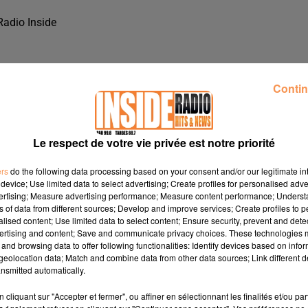
Radio Inside
Contin
Le respect de votre vie privée est notre priorité
ers
do the following data processing based on your consent and/or our legitimate int
device; Use limited data to select advertising; Create profiles for personalised adver
vertising; Measure advertising performance; Measure content performance; Unders
ns of data from different sources; Develop and improve services; Create profiles to 
alised content; Use limited data to select content; Ensure security, prevent and detect
ertising and content; Save and communicate privacy choices. These technologies
and browsing data to offer following functionalities: Identify devices based on infor
ONEIN SUR RADIO INSIDE
eolocation data; Match and combine data from other data sources; Link different de
nsmitted automatically.
cliquant sur "Accepter et fermer", ou affiner en sélectionnant les finalités et/ou pa