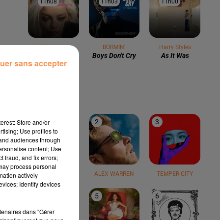
11h08
11h08
11h03
11h03
11h00
11h00
BEBE REXHA
BORMIN'
Harry Styles
Sad Girls
Boys Don't Cry
As It Was
uer sans accepter
LE TOP
erest: Store and/or
1
2
3
tising; Use profiles to
tand audiences through
personalise content; Use
 fraud, and fix errors;
 may process personal
TEDDY SWIMS
ALEX WARREN
TEMPER CITY
mation actively
vices; Identify devices
4
5
6
rtenaires dans "Gérer