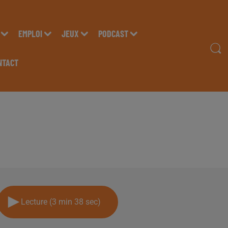
EMPLOI
JEUX
PODCAST
NTACT
LLE ET NICOLAS "FLU
INSIDE
Lecture (3 min 38 sec)