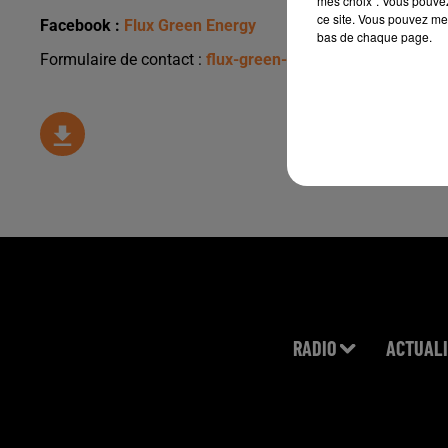
mes choix". Vous pouvez
ce site. Vous pouvez met
Facebook :
Flux Green Energy
bas de chaque page.
Formulaire de contact :
flux-green-energy.com/contact/
RADIO
ACTUALI