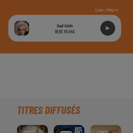
Live :
PAU
Sad Girls
BEBE REXHA
X GREEN ENERGY" À
TITRES DIFFUSÉS