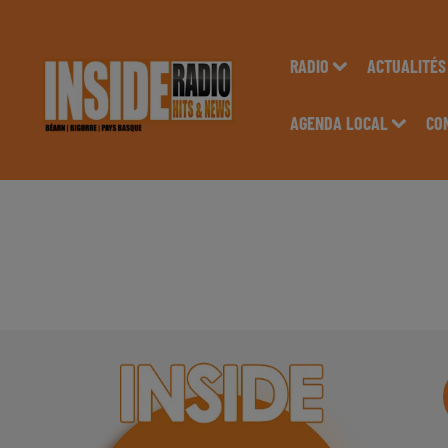
RADIO
ACTUALITÉS
AGENDA LOCAL
CO
INTERVIEW DE BRIG
"BIENESTAR", À PAU