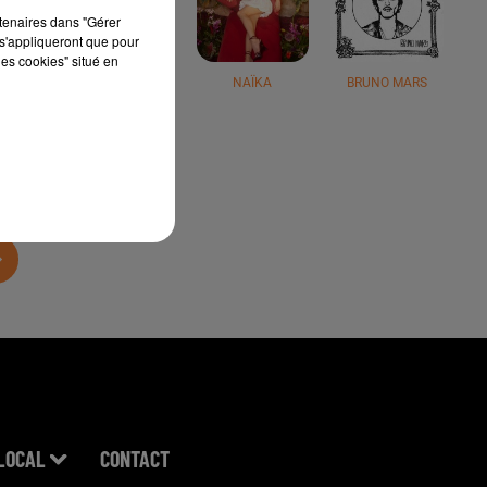
rtenaires dans "Gérer
s'appliqueront que pour
les cookies" situé en
JÉRÉMY FREROT
NAÏKA
BRUNO MARS
LOCAL
CONTACT