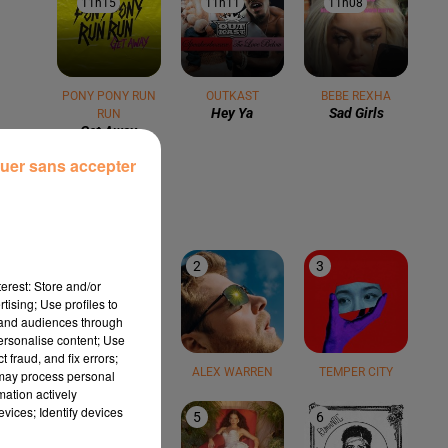
11h15
11h15
11h11
11h11
11h08
11h08
PONY PONY RUN
OUTKAST
BEBE REXHA
Hey Ya
Sad Girls
RUN
Get Away
uer sans accepter
LE TOP
1
2
3
erest: Store and/or
tising; Use profiles to
tand audiences through
personalise content; Use
 fraud, and fix errors;
TEDDY SWIMS
ALEX WARREN
TEMPER CITY
 may process personal
mation actively
vices; Identify devices
4
5
6