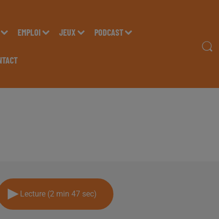
EMPLOI
JEUX
PODCAST
NTACT
ITTE, DU SALON DE B
, SUR RADIO INSIDE
Lecture (2 min 47 sec)