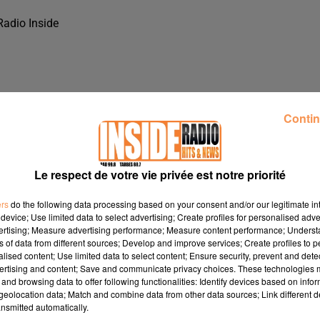
Radio Inside
Contin
Le respect de votre vie privée est notre priorité
ers
do the following data processing based on your consent and/or our legitimate int
device; Use limited data to select advertising; Create profiles for personalised adver
vertising; Measure advertising performance; Measure content performance; Unders
ns of data from different sources; Develop and improve services; Create profiles to 
alised content; Use limited data to select content; Ensure security, prevent and detect
BIENESTAR", A PAU, SUR RADIO INSIDE
ertising and content; Save and communicate privacy choices. These technologies
and browsing data to offer following functionalities: Identify devices based on infor
eolocation data; Match and combine data from other data sources; Link different de
nsmitted automatically.
nestar", à Pau, sur Radio Inside !!!