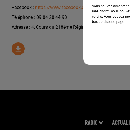
Vous pouvez accepter en 
Facebook :
https://www.facebook.com/bienestar.pau/
mes choix". Vous pouvez
ce site. Vous pouvez met
Téléphone :
09 84 28 44 93
bas de chaque page.
Adresse : 4, Cours du 218ème Régiment, à Pau
RADIO
ACTUALI