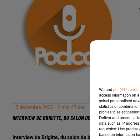
We and
our (447) partn
access information on a 
select personalised ad
statistics or combinatio
15 décembre 2020 - 2 min 47 sec
profiles to select person
INTERVIEW DE BRIGITTE, DU SALON DE BIEN-ÊTRE ET BEAUTÉ "
Deliver and present adv
data such as IP address 
requested; Use precise g
based on information tra
Interview de Brigitte, du salon de bien-être et beauté "Bie