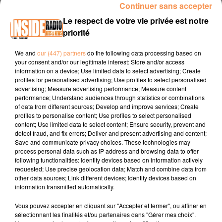
Continuer sans accepter
INTERVIEW DE BENJAMIN "JANTES ALU SERVICES" À LESCAR
Le respect de votre vie privée est notre
priorité
Site internet :
www.jantesaluservices.com
We and
our (447) partners
do the following data processing based on
Facebook :
Jantes Alu Services Pau
your consent and/or our legitimate interest: Store and/or access
information on a device; Use limited data to select advertising; Create
Instagram :
jantesaluservices
profiles for personalised advertising; Use profiles to select personalised
advertising; Measure advertising performance; Measure content
Tel :
05 25 23 03 20
performance; Understand audiences through statistics or combinations
of data from different sources; Develop and improve services; Create
profiles to personalise content; Use profiles to select personalised
content; Use limited data to select content; Ensure security, prevent and
detect fraud, and fix errors; Deliver and present advertising and content;
Save and communicate privacy choices. These technologies may
process personal data such as IP address and browsing data to offer
following functionalities: Identify devices based on information actively
requested; Use precise geolocation data; Match and combine data from
TITRES DIFFUSÉS
other data sources; Link different devices; Identify devices based on
information transmitted automatically.
Vous pouvez accepter en cliquant sur "Accepter et fermer", ou affiner en
sélectionnant les finalités et/ou partenaires dans "Gérer mes choix".
21h13
21h13
21h10
21h10
21h07
21h07