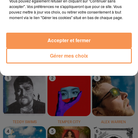
Vous pouvez également refuser en cliquant sur "Continuer sans
accepter". Vos préférences ne s'appliqueront que pour ce site. Vous
pouvez mettre à jour vos choix, ou retirer votre consentement à tout
moment via le lien "Gérer les cookies" situé en bas de chaque page.
KEEN'V
THE WEEKND
ZAHO
Accepter et fermer
Soleil Dans Ma Tête
Blinding Lights
Mauvais Caractère
Gérer mes choix
LE TOP
1
2
3
TEDDY SWIMS
TEMPER CITY
ALEX WARREN
4
5
6