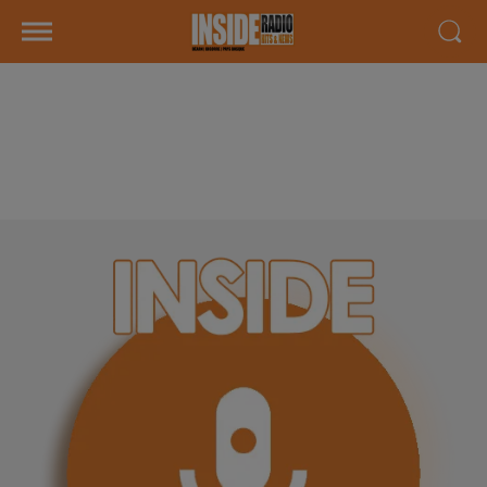
INTERVIEW DE ASHVIN 'MAISON
VERDIER" À SERRES CASTET, SUR
RADIO INSIDE