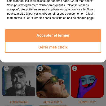
sélectionnant les finalités et/ou partenaires dans "Gérer mes choix".
Vous pouvez également refuser en cliquant sur "Continuer sans
23h15
23h15
23h12
23h12
23h09
23h09
accepter". Vos préférences ne s'appliqueront que pour ce site. Vous
pouvez mettre à jour vos choix, ou retirer votre consentement à tout
moment via le lien "Gérer les cookies" situé en bas de chaque page.
Accepter et fermer
SHAKIRA
CARBONNE
CORNEILLE & VITAA
Daï Daï
Imagine
Ensemble
Gérer mes choix
LE TOP
1
2
3
TEDDY SWIMS
ALEX WARREN
TEMPER CITY