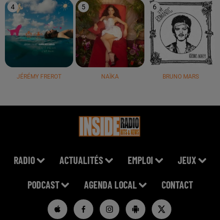
4
5
6
JÉRÉMY FREROT
NAÏKA
BRUNO MARS
RADIO
ACTUALITÉS
EMPLOI
JEUX
PODCAST
AGENDA LOCAL
CONTACT