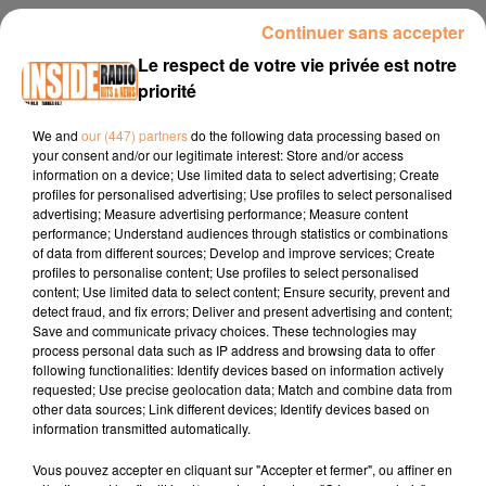
INTERVIEW DE ASHVIN 'MAISON VERDIER" À SERRES CASTET, SUR
Continuer sans accepter
RADIO INSIDE
Le respect de votre vie privée est notre
priorité
Site internet :
https://www.maison-verdier.com/
We and
our (447) partners
do the following data processing based on
Page Facebook :
your consent and/or our legitimate interest: Store and/or access
information on a device; Use limited data to select advertising; Create
https://www.facebook.com/MaisonVerdierEPV
profiles for personalised advertising; Use profiles to select personalised
advertising; Measure advertising performance; Measure content
Compte Instagram :
performance; Understand audiences through statistics or combinations
https://www.instagram.com/maisonverdier/
of data from different sources; Develop and improve services; Create
profiles to personalise content; Use profiles to select personalised
content; Use limited data to select content; Ensure security, prevent and
detect fraud, and fix errors; Deliver and present advertising and content;
Save and communicate privacy choices. These technologies may
process personal data such as IP address and browsing data to offer
following functionalities: Identify devices based on information actively
requested; Use precise geolocation data; Match and combine data from
other data sources; Link different devices; Identify devices based on
TITRES DIFFUSÉS
information transmitted automatically.
Vous pouvez accepter en cliquant sur "Accepter et fermer", ou affiner en