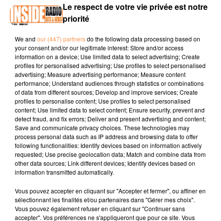
Le respect de votre vie privée est notre
priorité
Site internet :
maison-verdier.com
We and
our (447) partners
do the following data processing based on
Facebook :
Maison Verdier
your consent and/or our legitimate interest: Store and/or access
information on a device; Use limited data to select advertising; Create
Instagram :
maisonverdier
profiles for personalised advertising; Use profiles to select personalised
advertising; Measure advertising performance; Measure content
performance; Understand audiences through statistics or combinations
of data from different sources; Develop and improve services; Create
profiles to personalise content; Use profiles to select personalised
content; Use limited data to select content; Ensure security, prevent and
detect fraud, and fix errors; Deliver and present advertising and content;
Save and communicate privacy choices. These technologies may
process personal data such as IP address and browsing data to offer
TITRES DIFFUSÉS
following functionalities: Identify devices based on information actively
requested; Use precise geolocation data; Match and combine data from
other data sources; Link different devices; Identify devices based on
information transmitted automatically.
8h52
8h52
8h50
8h50
8h46
8h46
Vous pouvez accepter en cliquant sur "Accepter et fermer", ou affiner en
sélectionnant les finalités et/ou partenaires dans "Gérer mes choix".
Vous pouvez également refuser en cliquant sur "Continuer sans
accepter". Vos préférences ne s'appliqueront que pour ce site. Vous