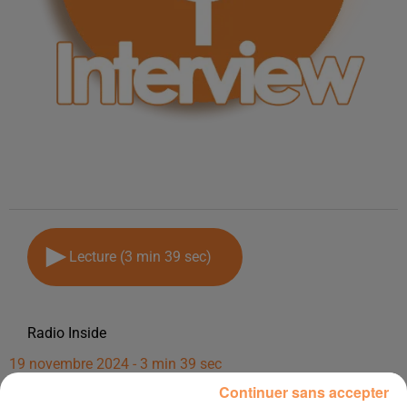
Lecture (3 min 39 sec)
Radio Inside
19 novembre 2024 - 3 min 39 sec
Continuer sans accepter
INTERVIEW DE ASHVIN "MAISON VERDIER" À SERRES-CASTET