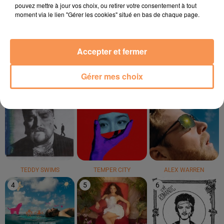
pouvez mettre à jour vos choix, ou retirer votre consentement à tout
moment via le lien "Gérer les cookies" situé en bas de chaque page.
SOOLKING
GIMS
RAYE
Otra
Soleil
Where Is My Husband
!
Accepter et fermer
LE TOP
Gérer mes choix
1
2
3
TEDDY SWIMS
TEMPER CITY
ALEX WARREN
4
5
6