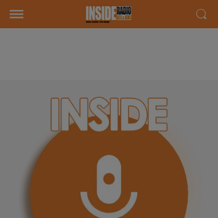
INTERVIEW DE ASHVIN "MAISON
VERDIER" À SERRES-CASTET