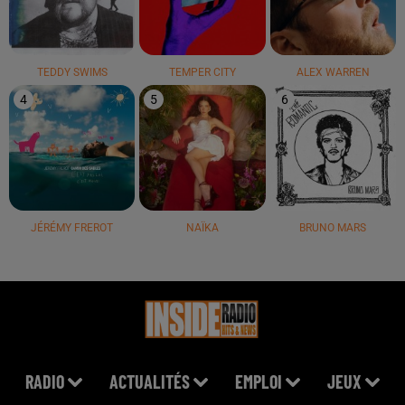
TEDDY SWIMS
TEMPER CITY
ALEX WARREN
4
5
6
JÉRÉMY FREROT
NAÏKA
BRUNO MARS
RADIO
ACTUALITÉS
EMPLOI
JEUX