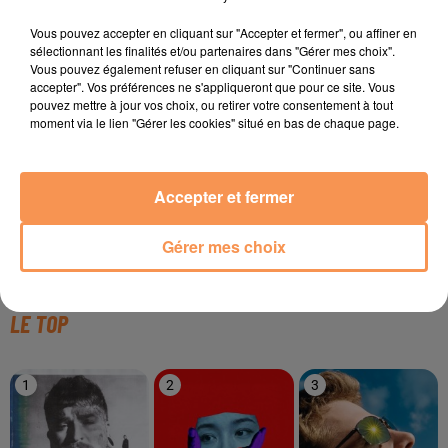
Vous pouvez accepter en cliquant sur "Accepter et fermer", ou affiner en
TITRES DIFFUSÉS
sélectionnant les finalités et/ou partenaires dans "Gérer mes choix".
Vous pouvez également refuser en cliquant sur "Continuer sans
accepter". Vos préférences ne s'appliqueront que pour ce site. Vous
pouvez mettre à jour vos choix, ou retirer votre consentement à tout
13h52
13h52
13h48
13h48
13h41
13h41
moment via le lien "Gérer les cookies" situé en bas de chaque page.
Accepter et fermer
Gérer mes choix
DJ YOUCEF
GERI HALLIWELL
ANOTR
La Vie
It's Raining Men
Talk To You
LE TOP
1
2
3