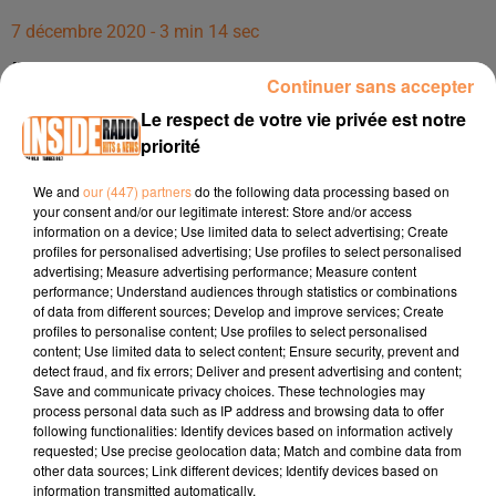
7 décembre 2020 - 3 min 14 sec
INTERVIEW DE ANNE MARQUE, MEMBRE DU "ROTARY CLUB PAU
Continuer sans accepter
PYRÉNÉES", À PAU, SUR RADIO INSIDE !!!
Le respect de votre vie privée est notre
priorité
Interview de Anne Marque, membre du "Rotary Club Pau
Pyrénées", à Pau, sur Radio Inside !!!
We and
our (447) partners
do the following data processing based on
your consent and/or our legitimate interest: Store and/or access
Dons en ligne :
https://www.lyf.eu/fr/pot/21a2dd0d-af24-
information on a device; Use limited data to select advertising; Create
profiles for personalised advertising; Use profiles to select personalised
4e88-abb6-cefebe33b4d4
advertising; Measure advertising performance; Measure content
Facebook :
https://www.facebook.com/rotaryd1690
performance; Understand audiences through statistics or combinations
of data from different sources; Develop and improve services; Create
Nous comptons sur vous
! Merci d’avance pour tous ces
profiles to personalise content; Use profiles to select personalised
content; Use limited data to select content; Ensure security, prevent and
enfants !
detect fraud, and fix errors; Deliver and present advertising and content;
Save and communicate privacy choices. These technologies may
process personal data such as IP address and browsing data to offer
following functionalities: Identify devices based on information actively
requested; Use precise geolocation data; Match and combine data from
other data sources; Link different devices; Identify devices based on
information transmitted automatically.