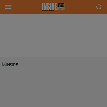
INTERVIEW DE ANNE MARQUE,
MEMBRE DU "ROTARY CLUB PAU
PYRÉNÉES", À PAU, SUR RADIO
INSIDE !!!