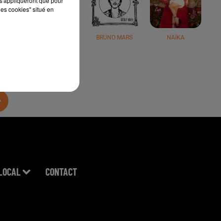
s'appliqueront que pour
les cookies" situé en
JÉRÉMY FREROT
BRUNO MARS
NAÏKA
LOCAL
CONTACT