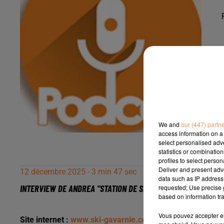
We and
our (447) partn
access information on a 
select personalised ad
statistics or combinatio
profiles to select person
Deliver and present adv
12 décembre 2025 - 3 min 47 sec
data such as IP address 
INTERVIEW DE ANDREA "STATION DE SKI GAVARNIE GÈDRE" SUR
requested; Use precise g
based on information tra
Vous pouvez accepter en 
Site internet :
www.ski-gavarnie.com