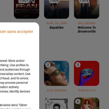
11h27
11h27
11h24
11h24
11h18
11h18
SOUND OF
AVRIL DEL MAR
WILL BROWN
Bayahibe
Welcome To
LEGEND
uer sans accepter
Brownsville
San Francisco
LE TOP
erest: Store and/or
tising; Use profiles to
1
2
3
tand audiences through
personalise content; Use
 fraud, and fix errors;
 may process personal
mation actively
TEDDY SWIMS
ALEX WARREN
TEMPER CITY
vices; Identify devices
4
5
6
rtenaires dans "Gérer