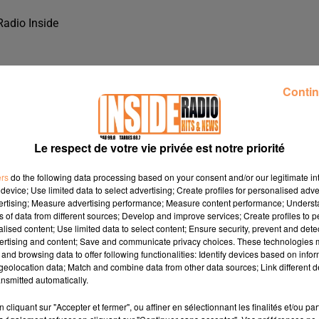
Radio Inside
Contin
Le respect de votre vie privée est notre priorité
ers
do the following data processing based on your consent and/or our legitimate int
device; Use limited data to select advertising; Create profiles for personalised adver
vertising; Measure advertising performance; Measure content performance; Unders
ns of data from different sources; Develop and improve services; Create profiles to 
alised content; Use limited data to select content; Ensure security, prevent and detect
ertising and content; Save and communicate privacy choices. These technologies
and browsing data to offer following functionalities: Identify devices based on infor
 RADIO INSIDE
eolocation data; Match and combine data from other data sources; Link different de
nsmitted automatically.
cliquant sur "Accepter et fermer", ou affiner en sélectionnant les finalités et/ou pa