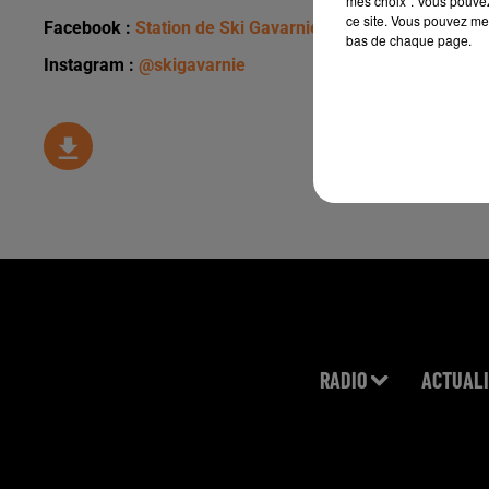
mes choix". Vous pouvez
ce site. Vous pouvez met
Facebook :
Station de Ski Gavarnie Gèdre
bas de chaque page.
Instagram :
@skigavarnie
RADIO
ACTUALI