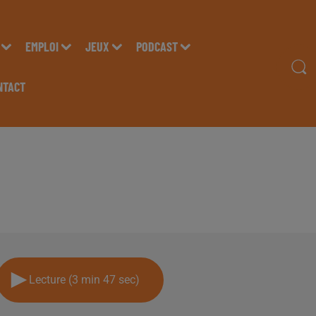
EMPLOI
JEUX
PODCAST
NTACT
EA "STATION DE SKI 
Lecture (3 min 47 sec)