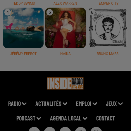
TEDDY SWIMS
ALEX WARREN
TEMPER CITY
4
5
6
JÉRÉMY FREROT
NAÏKA
BRUNO MARS
RADIO
ACTUALITÉS
EMPLOI
JEUX
PODCAST
AGENDA LOCAL
CONTACT