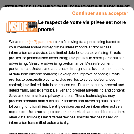
INTERVIEW DE ALEXANDRE "CAPL FORMATION" SUR RADIO INSIDE
Continuer sans accepter
Le respect de votre vie privée est notre
Site internet :
https://www.caplformation.fr/
priorité
Page Facebook :
We and
our (447) partners
do the following data processing based on
https://www.facebook.com/capl.formation
your consent and/or our legitimate interest: Store and/or access
information on a device; Use limited data to select advertising; Create
Compte instaram :
profiles for personalised advertising; Use profiles to select personalised
https://www.instagram.com/capl_formation
advertising; Measure advertising performance; Measure content
performance; Understand audiences through statistics or combinations
Téléphone : 05 59 83 00 39
of data from different sources; Develop and improve services; Create
profiles to personalise content; Use profiles to select personalised
content; Use limited data to select content; Ensure security, prevent and
detect fraud, and fix errors; Deliver and present advertising and content;
Save and communicate privacy choices. These technologies may
process personal data such as IP address and browsing data to offer
following functionalities: Identify devices based on information actively
requested; Use precise geolocation data; Match and combine data from
other data sources; Link different devices; Identify devices based on
TITRES DIFFUSÉS
information transmitted automatically.
Vous pouvez accepter en cliquant sur "Accepter et fermer", ou affiner en