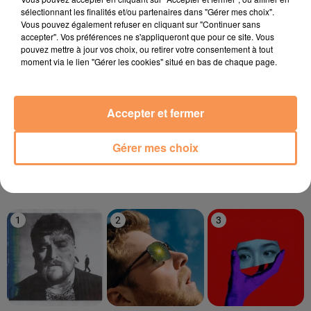
sélectionnant les finalités et/ou partenaires dans "Gérer mes choix".
Vous pouvez également refuser en cliquant sur "Continuer sans
5h09
5h09
5h06
5h06
5h03
5h03
accepter". Vos préférences ne s'appliqueront que pour ce site. Vous
pouvez mettre à jour vos choix, ou retirer votre consentement à tout
moment via le lien "Gérer les cookies" situé en bas de chaque page.
Accepter et fermer
R3HAB
CORNEILLE & VITAA
STEV DIVE
Rock My Body
Ensemble
So Many Men, So
Little Time
Gérer mes choix
LE TOP
1
2
3