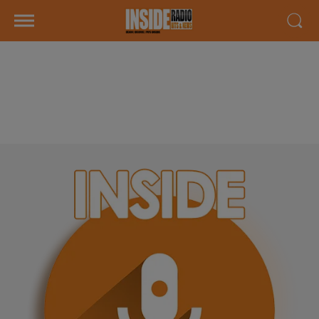
INTERVIEW DE ADELINE "CUISINE
RÉFÉRENCES À PAU, SUR RADIO
INSIDE