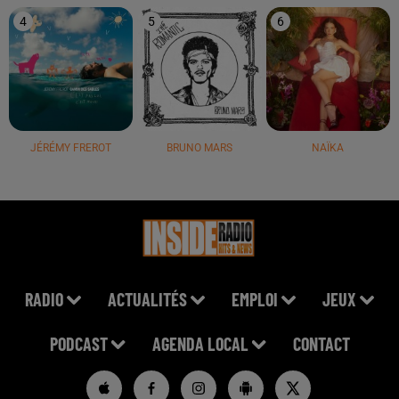
4
5
6
JÉRÉMY FREROT
BRUNO MARS
NAÏKA
RADIO
ACTUALITÉS
EMPLOI
JEUX
PODCAST
AGENDA LOCAL
CONTACT