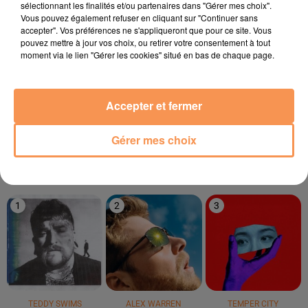
sélectionnant les finalités et/ou partenaires dans "Gérer mes choix".
Vous pouvez également refuser en cliquant sur "Continuer sans
4h45
4h45
4h41
4h41
4h38
4h38
accepter". Vos préférences ne s'appliqueront que pour ce site. Vous
pouvez mettre à jour vos choix, ou retirer votre consentement à tout
moment via le lien "Gérer les cookies" situé en bas de chaque page.
Accepter et fermer
ANOTR
LADY GAGA
CRIS CAB
Talk To You
Just Dance
Paradise
Gérer mes choix
LE TOP
1
2
3
TEDDY SWIMS
ALEX WARREN
TEMPER CITY