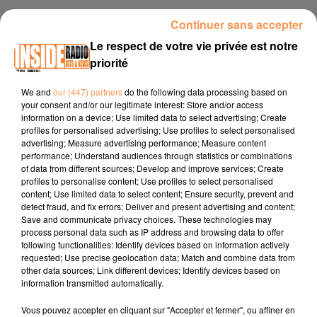
INTERVIEW DE ADELINE "CUISINE RÉFÉRENCES À PAU, SUR RADIO
Continuer sans accepter
INSIDE
Le respect de votre vie privée est notre
priorité
Téléphone :
05 54 09 95 60
We and
our (447) partners
do the following data processing based on
Adresse :
1 Avenue Alfred Nobel 64000 Pau
your consent and/or our legitimate interest: Store and/or access
information on a device; Use limited data to select advertising; Create
Site internet :
https://www.cuisines-references.fr/trouvez-
profiles for personalised advertising; Use profiles to select personalised
votre-magasin/magasin-cuisines-references-pau
advertising; Measure advertising performance; Measure content
performance; Understand audiences through statistics or combinations
of data from different sources; Develop and improve services; Create
profiles to personalise content; Use profiles to select personalised
content; Use limited data to select content; Ensure security, prevent and
detect fraud, and fix errors; Deliver and present advertising and content;
Save and communicate privacy choices. These technologies may
process personal data such as IP address and browsing data to offer
following functionalities: Identify devices based on information actively
requested; Use precise geolocation data; Match and combine data from
other data sources; Link different devices; Identify devices based on
TITRES DIFFUSÉS
information transmitted automatically.
Vous pouvez accepter en cliquant sur "Accepter et fermer", ou affiner en