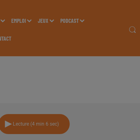
EMPLOI
JEUX
PODCAST
NTACT
A COEUR OUVERT' AU 
OCTOBRE 2019 !
Lecture (4 min 6 sec)