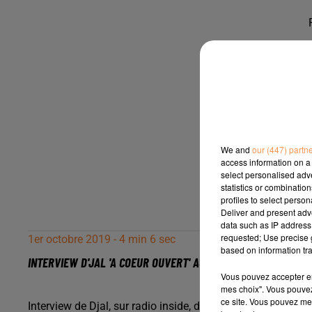
We and
our (447) partn
access information on a 
select personalised ad
statistics or combinatio
profiles to select person
Deliver and present adv
data such as IP address 
requested; Use precise g
1er octobre 2019 - 4 min 6 sec
based on information tra
INTERVIEW D'JAL 'A COEUR OUVERT' AU SET &AGRAVE TARBES 
Vous pouvez accepter en 
mes choix". Vous pouvez
ce site. Vous pouvez met
Interview de Djal, sur radio inside, désolé pour la qualité 