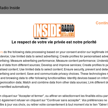
Radio Inside
Contin
Le respect de votre vie privée est notre priorité
ers
do the following data processing based on your consent and/or our legitimate int
device; Use limited data to select advertising; Create profiles for personalised adver
vertising; Measure advertising performance; Measure content performance; Unders
ns of data from different sources; Develop and improve services; Create profiles to 
alised content; Use limited data to select content; Ensure security, prevent and detect
ertising and content; Save and communicate privacy choices. These technologies
and browsing data to offer following functionalities: Identify devices based on infor
eolocation data; Match and combine data from other data sources; Link different de
nsmitted automatically.
SAMEDI 12 OCTOBRE 2019 !
cliquant sur "Accepter et fermer", ou affiner en sélectionnant les finalités et/ou pa
 également refuser en cliquant sur "Continuer sans accepter". Vos préférences ne 
tre à jour vos choix, ou retirer votre consentement à tout moment via le lien "Gérer 
sonore idépendante de notre volonté :-(