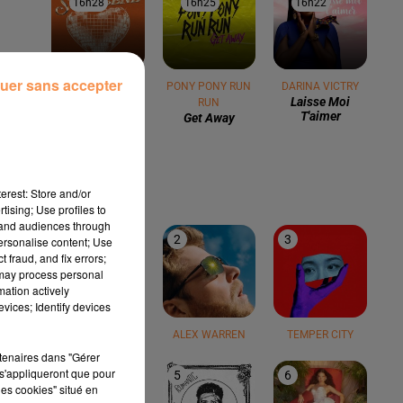
16h28
16h28
16h25
16h25
16h22
16h22
uer sans accepter
BON ENTENDEUR
PONY PONY RUN
DARINA VICTRY
Mourir Sur
Laisse Moi
RUN
Scène
T'aimer
Get Away
LE TOP
erest: Store and/or
tising; Use profiles to
tand audiences through
1
2
3
personalise content; Use
 fraud, and fix errors;
 may process personal
mation actively
vices; Identify devices
TEDDY SWIMS
ALEX WARREN
TEMPER CITY
rtenaires dans "Gérer
s'appliqueront que pour
4
5
6
les cookies" situé en