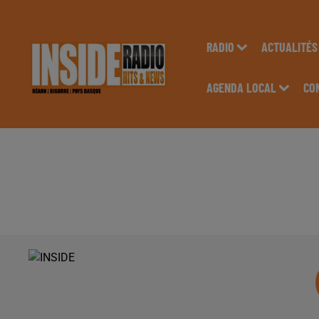
RADIO
ACTUALITÉS
AGENDA LOCAL
CO
INTERVIEW D'JAL '
TARBES SAMEDI 12 