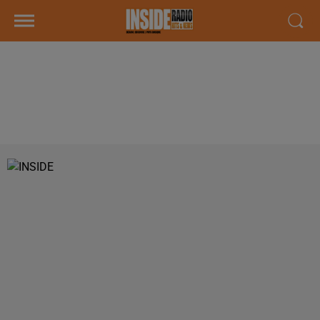
INTERVIEW D'JAL 'A COEUR
OUVERT' AU SET À TARBES
SAMEDI 12 OCTOBRE 2019 !