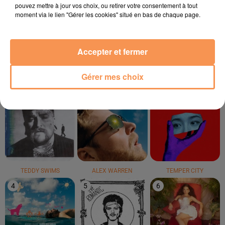
pouvez mettre à jour vos choix, ou retirer votre consentement à tout
moment via le lien "Gérer les cookies" situé en bas de chaque page.
CHARLOTTE CARDIN
TONES AND I
FARRUKO
The Way We Touch
Dance Monkey
Yapaque
Accepter et fermer
LE TOP
Gérer mes choix
1
2
3
TEDDY SWIMS
ALEX WARREN
TEMPER CITY
4
5
6