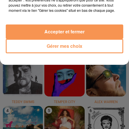
pouvez mettre à jour vos choix, ou retirer votre consentement à tout
moment via le lien "Gérer les cookies" situé en bas de chaque page.
DR. ALBAN
VICTORIA SIO
SIA
It's My Life
Amour Amore
Cheap Thrills
Accepter et fermer
LE TOP
Gérer mes choix
1
2
3
TEDDY SWIMS
TEMPER CITY
ALEX WARREN
4
5
6