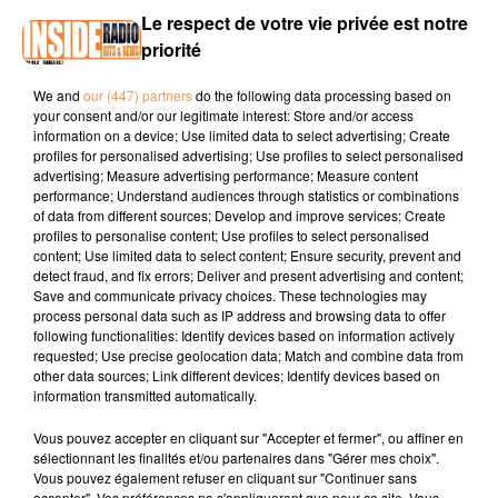
Le respect de votre vie privée est notre
18 mars 2024 - 3 min 7 sec
priorité
INTERVIEW AU MARCHÉ DE JURANÇON POUR LE CONCOURS
"VOTRE PLUS BEAU MARCHÉ 2024" SUR RADIO INSIDE
We and
our (447) partners
do the following data processing based on
your consent and/or our legitimate interest: Store and/or access
information on a device; Use limited data to select advertising; Create
profiles for personalised advertising; Use profiles to select personalised
Vote régionaux :
votre plus beau marché 2024
advertising; Measure advertising performance; Measure content
performance; Understand audiences through statistics or combinations
of data from different sources; Develop and improve services; Create
profiles to personalise content; Use profiles to select personalised
content; Use limited data to select content; Ensure security, prevent and
detect fraud, and fix errors; Deliver and present advertising and content;
Save and communicate privacy choices. These technologies may
process personal data such as IP address and browsing data to offer
following functionalities: Identify devices based on information actively
TITRES DIFFUSÉS
requested; Use precise geolocation data; Match and combine data from
other data sources; Link different devices; Identify devices based on
information transmitted automatically.
Vous pouvez accepter en cliquant sur "Accepter et fermer", ou affiner en
7h25
7h25
7h22
7h22
7h17
7h17
sélectionnant les finalités et/ou partenaires dans "Gérer mes choix".
Vous pouvez également refuser en cliquant sur "Continuer sans
accepter". Vos préférences ne s'appliqueront que pour ce site. Vous