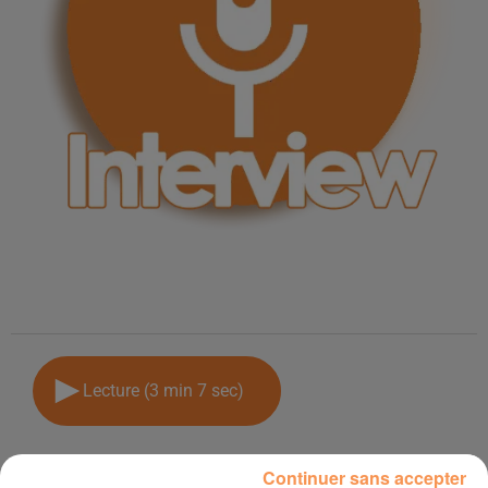
Lecture (3 min 7 sec)
Continuer sans accepter
Radio Inside