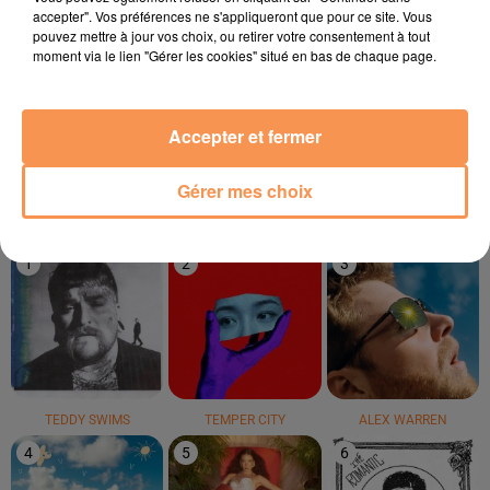
accepter". Vos préférences ne s'appliqueront que pour ce site. Vous
pouvez mettre à jour vos choix, ou retirer votre consentement à tout
moment via le lien "Gérer les cookies" situé en bas de chaque page.
LUCENZO
Sia
NAIKA
Limoncello
Gimme Love
One Track Mind
Accepter et fermer
Gérer mes choix
LE TOP
1
2
3
TEDDY SWIMS
TEMPER CITY
ALEX WARREN
4
5
6