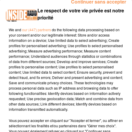
Continuer sans accepter
INTERVIEW ARNAUD PRAT "SAISON CULTURELLE PARTIE 2" À
Le respect de votre vie privée est notre
LESCAR, SUR RADIO INSIDE
priorité
We and
our (447) partners
do the following data processing based on
Site internet :
www.lescar.fr
your consent and/or our legitimate interest: Store and/or access
information on a device; Use limited data to select advertising; Create
Facebook :
villelescar
profiles for personalised advertising; Use profiles to select personalised
advertising; Measure advertising performance; Measure content
Instagram :
villelescar
performance; Understand audiences through statistics or combinations
of data from different sources; Develop and improve services; Create
profiles to personalise content; Use profiles to select personalised
content; Use limited data to select content; Ensure security, prevent and
detect fraud, and fix errors; Deliver and present advertising and content;
Save and communicate privacy choices. These technologies may
process personal data such as IP address and browsing data to offer
following functionalities: Identify devices based on information actively
requested; Use precise geolocation data; Match and combine data from
TITRES DIFFUSÉS
other data sources; Link different devices; Identify devices based on
information transmitted automatically.
Vous pouvez accepter en cliquant sur "Accepter et fermer", ou affiner en
23h43
23h43
23h40
23h40
23h37
23h37
sélectionnant les finalités et/ou partenaires dans "Gérer mes choix".
Vous pouvez également refuser en cliquant sur "Continuer sans