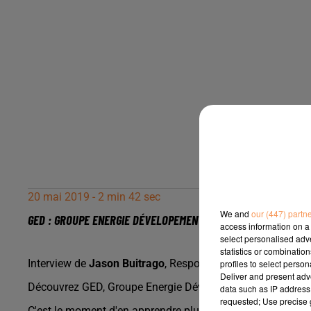
20 mai 2019 - 2 min 42 sec
We and
our (447) partn
GED : GROUPE ENERGIE DÉVELOPEMENT
access information on a 
select personalised ad
statistics or combinatio
Interview de
Jason Buitrago
, Responsable de l'agence.
profiles to select person
Deliver and present adv
Découvrez GED, Groupe Energie Développement !
data such as IP address 
requested; Use precise g
C'est le moment d'en apprendre plus au sujet de l'isolation