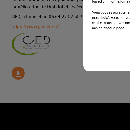
based on information tra
l'amélioration de l'habitat et les économies d'énergies !
Vous pouvez accepter en 
GED, à Lons et au 05 64 27 07 60 !
mes choix". Vous pouvez
ce site. Vous pouvez met
https://www.ged-enr.fr/
bas de chaque page.