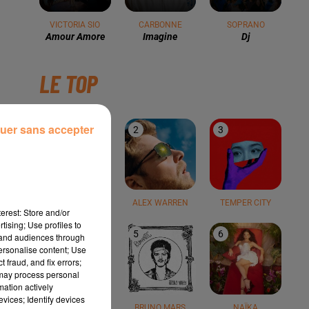
VICTORIA SIO
CARBONNE
SOPRANO
Amour Amore
Imagine
Dj
LE TOP
uer sans accepter
1
2
3
TEDDY SWIMS
ALEX WARREN
TEMPER CITY
erest: Store and/or
tising; Use profiles to
4
5
6
tand audiences through
personalise content; Use
 fraud, and fix errors;
 may process personal
mation actively
vices; Identify devices
JÉRÉMY FREROT
BRUNO MARS
NAÏKA