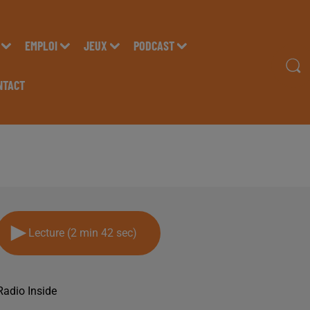
EMPLOI
JEUX
PODCAST
NTACT
RGIE DÉVELOPEMENT
Lecture (2 min 42 sec)
Radio Inside