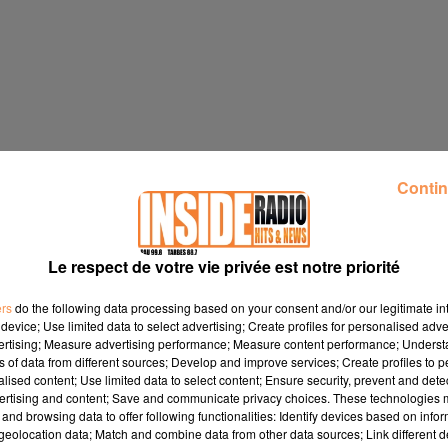
Contin
Le respect de votre vie privée est notre priorité
ers
do the following data processing based on your consent and/or our legitimate int
device; Use limited data to select advertising; Create profiles for personalised adver
vertising; Measure advertising performance; Measure content performance; Unders
ns of data from different sources; Develop and improve services; Create profiles to 
alised content; Use limited data to select content; Ensure security, prevent and detect
ertising and content; Save and communicate privacy choices. These technologies
and browsing data to offer following functionalities: Identify devices based on infor
eolocation data; Match and combine data from other data sources; Link different de
 des combles à 1 euro et du dispositif complet de l'état pour