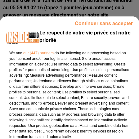
standard de 9h à 12h et de 14h à 19h du lundi au vendredi
au 05 59 84 02 16 (tapez 1 pour les jeux antenne) ou à
envoyer un message directement sur notre site
Continuer sans accepter
internet
ici
. Nous vous répondrons dans les plus brefs
délais.
Le respect de votre vie privée est notre
priorité
We and
our (447) partners
do the following data processing based on
your consent and/or our legitimate interest: Store and/or access
information on a device; Use limited data to select advertising; Create
profiles for personalised advertising; Use profiles to select personalised
advertising; Measure advertising performance; Measure content
performance; Understand audiences through statistics or combinations
of data from different sources; Develop and improve services; Create
Publié : 22 octobre 2025 à 15h44 par
profiles to personalise content; Use profiles to select personalised
content; Use limited data to select content; Ensure security, prevent and
Océane Lovigny
detect fraud, and fix errors; Deliver and present advertising and content;
Save and communicate privacy choices. These technologies may
process personal data such as IP address and browsing data to offer
following functionalities: Identify devices based on information actively
requested; Use precise geolocation data; Match and combine data from
À LA UNE
other data sources; Link different devices; Identify devices based on
information transmitted automatically.