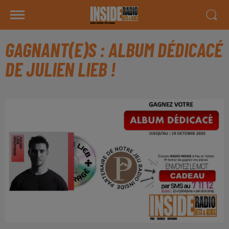
GAGNANT(E)S : ALBUM DÉDICACÉ
DE JULIEN LIEB !