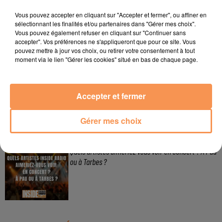
3 août 2026
Vous pouvez accepter en cliquant sur "Accepter et fermer", ou affiner en
Gagnez vos pass de 2h à Calicéo !
sélectionnant les finalités et/ou partenaires dans "Gérer mes choix".
Vous pouvez également refuser en cliquant sur "Continuer sans
accepter". Vos préférences ne s'appliqueront que pour ce site. Vous
pouvez mettre à jour vos choix, ou retirer votre consentement à tout
moment via le lien "Gérer les cookies" situé en bas de chaque page.
24 juillet 2026
Gagnez votre bon d'achat d'une valeur de 50€ avec
Mystic Ambre !
Accepter et fermer
Gérer mes choix
3 juin 2026
Quels artistes aimeriez vous voir en concert ? A Pau
ou à Tarbes ?