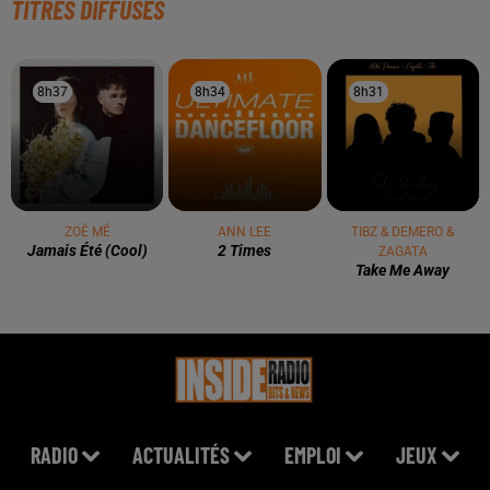
TITRES DIFFUSÉS
8h37
8h37
8h34
8h34
8h31
8h31
ZOÊ MÊ
ANN LEE
TIBZ & DEMERO &
Jamais Été (cool)
2 Times
ZAGATA
Take Me Away
RADIO
ACTUALITÉS
EMPLOI
JEUX