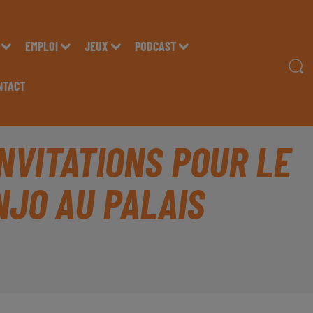
EMPLOI
JEUX
PODCAST
NTACT
INVITATIONS POUR LE
NJO AU PALAIS