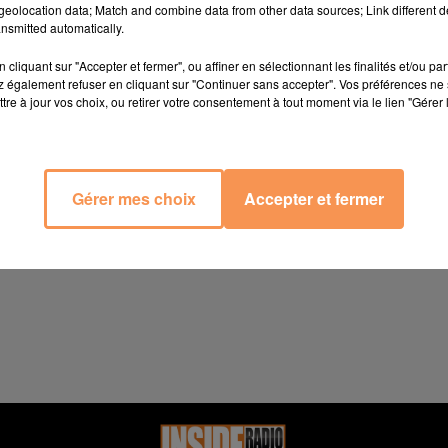
eolocation data; Match and combine data from other data sources; Link different de
nsmitted automatically.
ons pour le spectacle de Franjo prévu demain soir à 20h30 au
cliquant sur "Accepter et fermer", ou affiner en sélectionnant les finalités et/ou pa
 également refuser en cliquant sur "Continuer sans accepter". Vos préférences ne 
tre à jour vos choix, ou retirer votre consentement à tout moment via le lien "Gérer 
is Beaumont sur présentation de la carte d'identité.
à 12h et de 14h à 19h du lundi au vendredi au 05 59 84 02 16
ans les plus brefs délais.
Gérer mes choix
Accepter et fermer