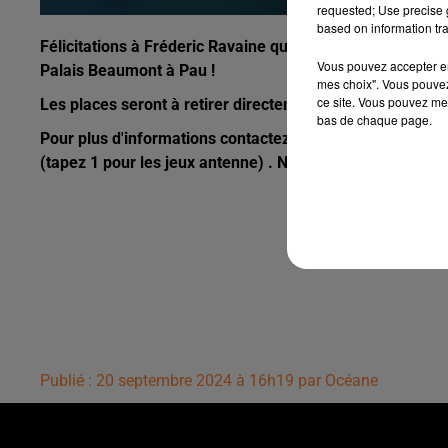
requested; Use precise g
based on information tra
Félicitations à Fréderic Ravaine qui remporte 2 invitati
Vous pouvez accepter en 
Palais Beaumont à Pau !
mes choix". Vous pouvez
ce site. Vous pouvez met
Les places seront à retirer directement au gichet du Pala
bas de chaque page.
Pour plus d'informations contactez notre standard de 9h 
(tapez 1 pour les jeux antenne) . Nous vous répondrons d
Publié : 20 septembre 2024 à 16h19 par Océane