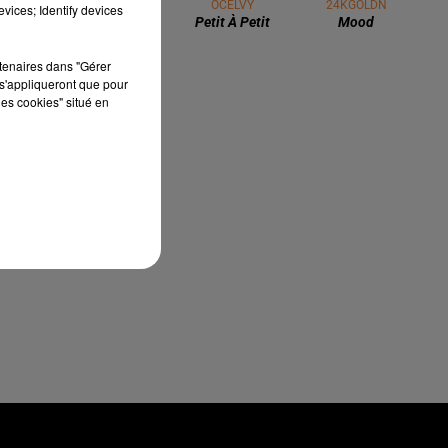
vices; Identify devices
3 août 2026
Gagnez vos pass de 2h à Calicéo !
rtenaires dans "Gérer
s'appliqueront que pour
les cookies" situé en
24 juillet 2026
Gagnez votre bon d'achat d'une
valeur de 50€ avec Mystic Ambre !
3 juin 2026
Quels artistes aimeriez vous voir en
concert ? A Pau ou à Tarbes ?
TITRES DIFFUSÉS