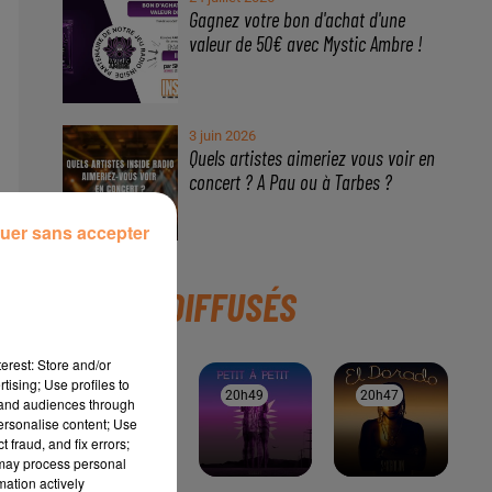
uer sans accepter
erest: Store and/or
tising; Use profiles to
tand audiences through
personalise content; Use
À LA UNE
 fraud, and fix errors;
 may process personal
mation actively