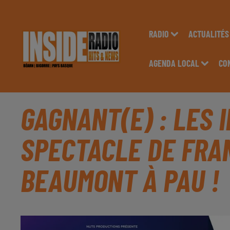
RADIO
ACTUALITÉS
AGENDA LOCAL
CO
GAGNANT(E) : LES 
SPECTACLE DE FRA
BEAUMONT À PAU !