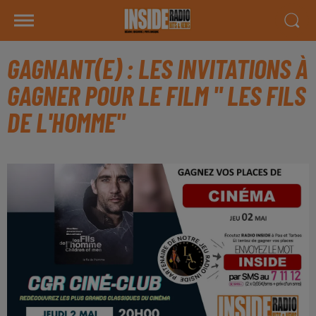
GAGNANT(E) : LES INVITATIONS À
GAGNER POUR LE FILM " LES FILS
DE L'HOMME"