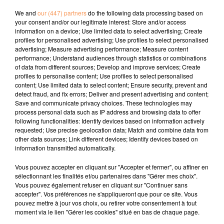
We and
our (447) partners
do the following data processing based on
your consent and/or our legitimate interest: Store and/or access
Publié : 2 mai 2024 à 10h22 par Océane
information on a device; Use limited data to select advertising; Create
profiles for personalised advertising; Use profiles to select personalised
advertising; Measure advertising performance; Measure content
performance; Understand audiences through statistics or combinations
À LA UNE
of data from different sources; Develop and improve services; Create
profiles to personalise content; Use profiles to select personalised
content; Use limited data to select content; Ensure security, prevent and
3 août 2026
detect fraud, and fix errors; Deliver and present advertising and content;
Gagnez vos pass de 2h à Calicéo !
Save and communicate privacy choices. These technologies may
process personal data such as IP address and browsing data to offer
following functionalities: Identify devices based on information actively
requested; Use precise geolocation data; Match and combine data from
other data sources; Link different devices; Identify devices based on
information transmitted automatically.
24 juillet 2026
Gagnez votre bon d'achat d'une valeur de 50€ avec
Vous pouvez accepter en cliquant sur "Accepter et fermer", ou affiner en
Mystic Ambre !
sélectionnant les finalités et/ou partenaires dans "Gérer mes choix".
Vous pouvez également refuser en cliquant sur "Continuer sans
accepter". Vos préférences ne s'appliqueront que pour ce site. Vous
pouvez mettre à jour vos choix, ou retirer votre consentement à tout
moment via le lien "Gérer les cookies" situé en bas de chaque page.
3 juin 2026