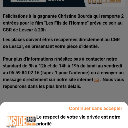
Félicitations à la gagnante Christine Bourda qui remporte 2
entrées pour le film "Les Fils de l'Homme" prévu ce soir au
CGR de Lescar à 20h
Les places doivent êtres récupérées directement au CGR
de Lescar, en présentant votre pièce d'identité.
Pour plus d'informations n'hésitez pas à contacter notre
standard de 9h à 12h et de 14h à 19h du lundi au vendredi
au 05 59 84 02 16 (tapez 1 pour l'antenne) ou à envoyer un
message directement sur notre site internet
ici
. Nous vous
répondrons dans les plus brefs délais.
Continuer sans accepter
Le respect de votre vie privée est notre
priorité