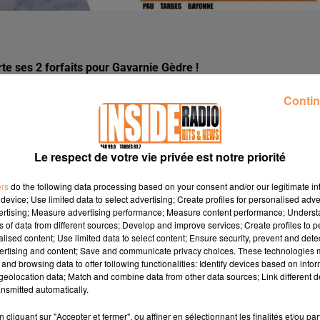
e ses 2 forfaits pour Gavarnie Gèdre !
Contin
us recevrez vos forfaits prochainement.
à 12h et de 14h à 19h du lundi au vendredi au 05 59 84 02 16
plus brefs délais.
Le respect de votre vie privée est notre priorité
ers
do the following data processing based on your consent and/or our legitimate int
device; Use limited data to select advertising; Create profiles for personalised adver
vertising; Measure advertising performance; Measure content performance; Unders
ns of data from different sources; Develop and improve services; Create profiles to 
alised content; Use limited data to select content; Ensure security, prevent and detect
ertising and content; Save and communicate privacy choices. These technologies
and browsing data to offer following functionalities: Identify devices based on infor
eolocation data; Match and combine data from other data sources; Link different de
nsmitted automatically.
cliquant sur "Accepter et fermer", ou affiner en sélectionnant les finalités et/ou pa