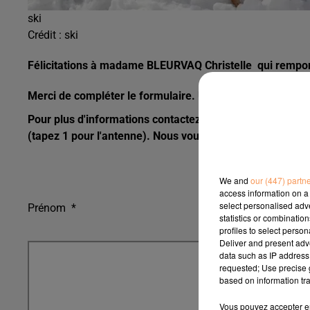
ski
Crédit :
ski
Félicitations à madame BLEURVAQ Christelle qui remport
Merci de compléter le formulaire. Une fois cela fait, vo
Pour plus d'informations contactez notre standard de 9h 
(tapez 1 pour l'antenne). Nous vous répondrons dans les 
We and
our (447) partn
access information on a 
select personalised ad
Prénom
*
statistics or combinatio
profiles to select person
Deliver and present adv
data such as IP address 
requested; Use precise g
based on information tra
Vous pouvez accepter en 