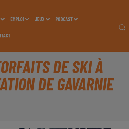
EMPLOI
JEUX
PODCAST
NTACT
ORFAITS DE SKI À
ATION DE GAVARNIE