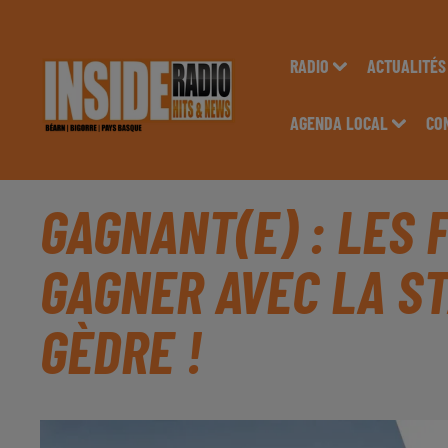
RADIO
ACTUALITÉS
AGENDA LOCAL
CO
GAGNANT(E) : LES F
GAGNER AVEC LA ST
GÈDRE !