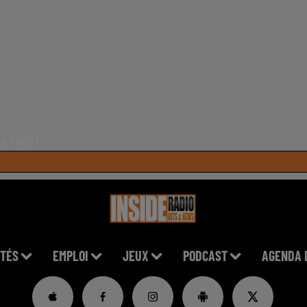
6 à 16h51
TÉS
EMPLOI
JEUX
PODCAST
AGENDA 