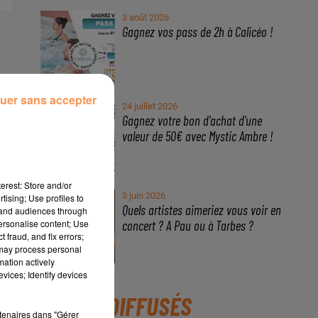
3 août 2026
Gagnez vos pass de 2h à Calicéo !
uer sans accepter
24 juillet 2026
Gagnez votre bon d'achat d'une
valeur de 50€ avec Mystic Ambre !
erest: Store and/or
3 juin 2026
tising; Use profiles to
Quels artistes aimeriez vous voir en
tand audiences through
concert ? A Pau ou à Tarbes ?
personalise content; Use
 fraud, and fix errors;
 may process personal
mation actively
vices; Identify devices
TITRES DIFFUSÉS
rtenaires dans "Gérer