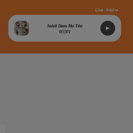
Live :
PAU
Soleil Dans Ma Tête
KEEN'V