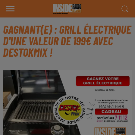
GAGNANT(E) : GRILL ÉLECTRIQUE
D'UNE VALEUR DE 199€ AVEC
DESTOKMIX !