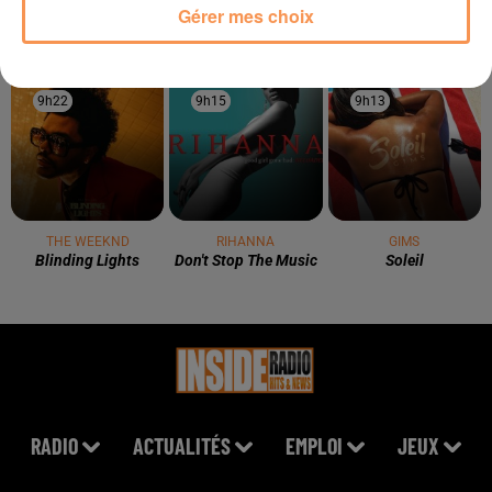
TITRES DIFFUSÉS
Gérer mes choix
9h22
9h22
9h15
9h15
9h13
9h13
THE WEEKND
RIHANNA
GIMS
Blinding Lights
Don't Stop The Music
Soleil
RADIO
ACTUALITÉS
EMPLOI
JEUX