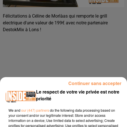
Félicitations à Céline de Morlàas qui remporte le grill
electrique d'une valeur de 199€ avec notre partenaire
DestokMix à Lons !
Continuer sans accepter
Publié : 15 avril 2025 à 16h33 par
Le respect de votre vie privée est notre
Océane Lovigny
priorité
We and
our (447) partners
do the following data processing based on
your consent and/or our legitimate interest: Store and/or access
À LA UNE
information on a device; Use limited data to select advertising; Create
profiles for personalised advertising; Use profiles to select personalised