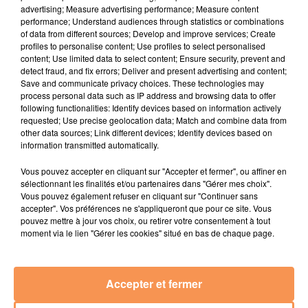
advertising; Measure advertising performance; Measure content
3 août 2026
performance; Understand audiences through statistics or combinations
Gagnez vos pass de 2h à Calicéo !
of data from different sources; Develop and improve services; Create
profiles to personalise content; Use profiles to select personalised
content; Use limited data to select content; Ensure security, prevent and
detect fraud, and fix errors; Deliver and present advertising and content;
Save and communicate privacy choices. These technologies may
process personal data such as IP address and browsing data to offer
following functionalities: Identify devices based on information actively
24 juillet 2026
requested; Use precise geolocation data; Match and combine data from
Gagnez votre bon d'achat d'une valeur de 50€ avec
other data sources; Link different devices; Identify devices based on
Mystic Ambre !
information transmitted automatically.
Vous pouvez accepter en cliquant sur "Accepter et fermer", ou affiner en
sélectionnant les finalités et/ou partenaires dans "Gérer mes choix".
Vous pouvez également refuser en cliquant sur "Continuer sans
3 juin 2026
accepter". Vos préférences ne s'appliqueront que pour ce site. Vous
Quels artistes aimeriez vous voir en concert ? A Pau
pouvez mettre à jour vos choix, ou retirer votre consentement à tout
ou à Tarbes ?
moment via le lien "Gérer les cookies" situé en bas de chaque page.
Accepter et fermer