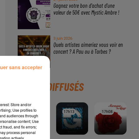
uer sans accepter
erest: Store and/or
tising; Use profiles to
tand audiences through
personalise content; Use
À LA UNE
 fraud, and fix errors;
 may process personal
mation actively