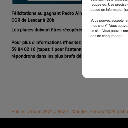
requested; Use precise g
based on information tra
Félicitations au gagnant Pedro Almeida qui remporte 2 ent
CGR de Lescar à 20h
Vous pouvez accepter en 
mes choix". Vous pouvez
Les places doivent êtres récupérées directement au CGR 
ce site. Vous pouvez met
bas de chaque page.
Pour plus d'informations n'hésitez pas à contacter notre
59 84 02 16 (tapez 1 pour l'antenne) ou à envoyer un me
répondrons dans les plus brefs délais.
Publié : 7 mars 2024 à 9h22 - Modifié : 7 mars 2024 à 1