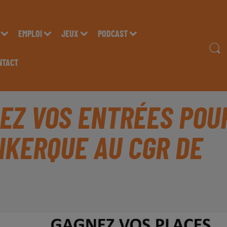
EMPLOI
JEUX
PODCAST
NTACT
NEZ VOS ENTRÉES POU
NKERQUE AU CGR DE