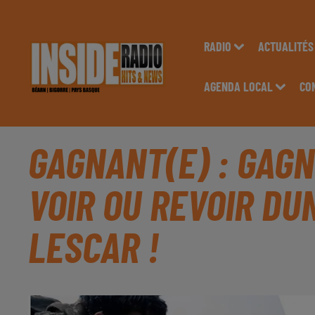
RADIO
ACTUALITÉS
AGENDA LOCAL
CO
GAGNANT(E) : GAG
VOIR OU REVOIR DU
LESCAR !