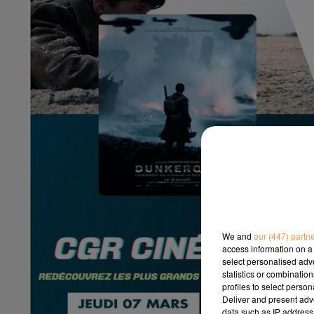
We and
our (447) partn
access information on a 
select personalised ad
statistics or combinatio
profiles to select person
Deliver and present adv
data such as IP address 