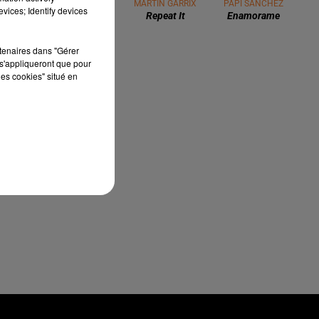
vices; Identify devices
3 août 2026
Gagnez vos pass de 2h à Calicéo !
rtenaires dans "Gérer
s'appliqueront que pour
les cookies" situé en
05
24 juillet 2026
Gagnez votre bon d'achat d'une
valeur de 50€ avec Mystic Ambre !
3 juin 2026
Quels artistes aimeriez vous voir en
concert ? A Pau ou à Tarbes ?
TITRES DIFFUSÉS