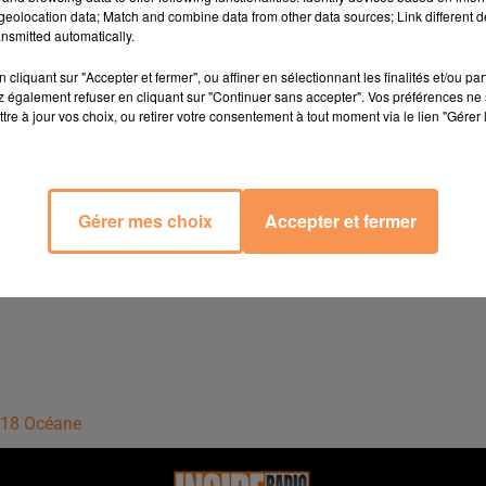
eolocation data; Match and combine data from other data sources; Link different de
nsmitted automatically.
rées pour aller voir ou revoir le film "Dunkerque" ce soir au
cliquant sur "Accepter et fermer", ou affiner en sélectionnant les finalités et/ou pa
 également refuser en cliquant sur "Continuer sans accepter". Vos préférences ne 
de Lescar, en présentant votre pièce d'identité.
tre à jour vos choix, ou retirer votre consentement à tout moment via le lien "Gérer 
 standard de 9h à 12h et de 14h à 19h du lundi au vendredi au 
ssage directement sur notre site internet
ici
. Nous vous
Gérer mes choix
Accepter et fermer
6h18 Océane