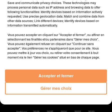
Save and communicate privacy choices. These technologies may
16h00 à 19h00.
process personal data such as IP address and browsing data to offer
following functionalities: Identify devices based on information actively
requested; Use precise geolocation data; Match and combine data from
other data sources; Link different devices; Identify devices based on
information transmitted automatically.
Vous pouvez accepter en cliquant sur "Accepter et fermer", ou affiner en
sélectionnant les finalités et/ou partenaires dans "Gérer mes choix".
Vous pouvez également refuser en cliquant sur "Continuer sans
RADIO
ACTUALITÉS
EMPLOI
JEUX
accepter". Vos préférences ne s'appliqueront que pour ce site. Vous
pouvez mettre à jour vos choix, ou retirer votre consentement à tout
moment via le lien "Gérer les cookies" situé en bas de chaque page.
PODCAST
AGENDA LOCAL
CONTACT
Accepter et fermer
Mentions Légales
Politique de confidentialité
Régie Publicitaire
Gérer mes choix
Gestion des cookies
Contact
Plan du site
Archives
2026
2025
2024
2023
2022