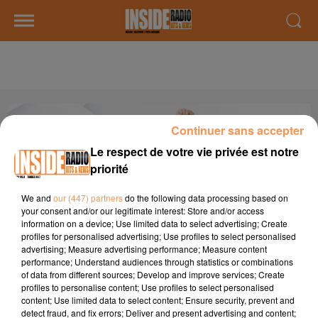
PLANÈTE PYRÉNÉES
Continuer sans accepter
Le respect de votre vie privée est notre
priorité
We and
our (447) partners
do the following data processing based on
your consent and/or our legitimate interest: Store and/or access
information on a device; Use limited data to select advertising; Create
profiles for personalised advertising; Use profiles to select personalised
advertising; Measure advertising performance; Measure content
performance; Understand audiences through statistics or combinations
of data from different sources; Develop and improve services; Create
Émission Planète Pyrénées
profiles to personalise content; Use profiles to select personalised
Crédit :
Émission Planète Pyrénées
content; Use limited data to select content; Ensure security, prevent and
detect fraud, and fix errors; Deliver and present advertising and content;
Tous les lundis, mardis, mercredis, jeudis et vendredis de