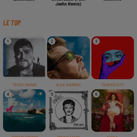
Jaehn Remix)
LE TOP
1
2
3
TEDDY SWIMS
ALEX WARREN
TEMPER CITY
4
5
6