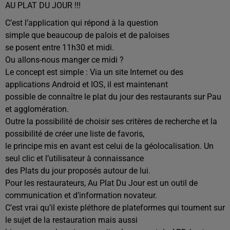
AU PLAT DU JOUR !!!
C’est l’appli
cation qui répond à la qu
estion
simple que beau
coup de palois et de
paloises
se posent entre
11h30 et midi
.
Ou allons-nous ma
nger ce midi ?
Le concept est simple : Via u
n site Internet ou des
applications Android et IOS, il est maintenant
possible de connaître le plat du jour des r
estaura
nts sur Pau
et agglomé
ration.
Outre la possibilité de choisir ses critères de recherche
et la
possibilité de créer une liste de favoris,
le principe mis en avant est celui de la géolocalisatio
n. Un
seul clic et l’utilisateur à connaissance
des Plats du jour proposés autou
r de lui.
Pour les restaurateurs, Au P
lat Du Jour est un outil de
communication et d’information novateur.
C’est vrai qu’il existe pléthore de plateforme
s qui tournent sur
le sujet de la restauration mais aussi