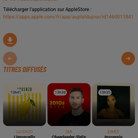
Télécharger l'application sur AppleStore :
https://apps.apple.com/fr/app/auplatdujour/id1460011841
TITRES DIFFUSÉS
13h41
13h41
13h38
13h38
13h35
13h35
LUCENZO
OMI
ESMÉE
Limoncello
Cheerleader (felix
Insomnie