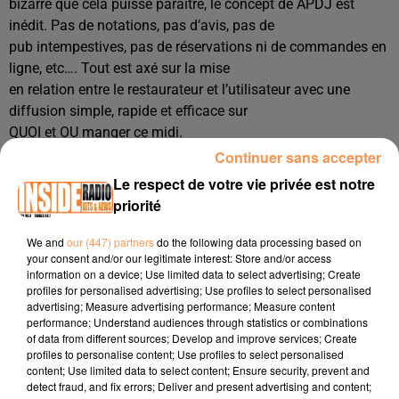
bizarre que cela puisse paraitre, le
concept de AP
DJ est
inédit. Pas de notation
s, pas d’avis, pas de
pub intempestives, pas de réservation
s ni de commandes en
ligne, etc…. Tout est axé sur la mise
en relation entre le restaurateur et l’utilisat
eur avec une
diffusion simple, rapide et efficace sur
QUOI et OU manger ce midi.
Le mode économique est lui aussi d’une simp
licit
é d’é
cole.
Continuer sans accepter
C’est gratuit pour les six mois à venir,
Le respect de votre vie privée est notre
c'est-à-dire le temps d’évaluer
l’impact du concept avant un
priorité
déploiement France. Ensuite, les
restaurateurs devront s’acquitte
r de 8€ par mois pour la
We and
our (447) partners
do the following data processing based on
your consent and/or our legitimate interest: Store and/or access
participation à la maintenance et au
information on a device; Use limited data to select advertising; Create
développement de la platef
orme pour laquelle des évolutions
profiles for personalised advertising; Use profiles to select personalised
sont déjà prévues d’ici la fin de
advertising; Measure advertising performance; Measure content
performance; Understand audiences through statistics or combinations
l’année. Pour les consommateurs, ce sera toujours grat
uit.
of data from different sources; Develop and improve services; Create
L’HISTOIRE :
profiles to personalise content; Use profiles to select personalised
Bien qu’ils aient autour de la trentaine, Caro
line,
Guillaume et
content; Use limited data to select content; Ensure security, prevent and
detect fraud, and fix errors; Deliver and present advertising and content;
Ludovic sont collègues de travail