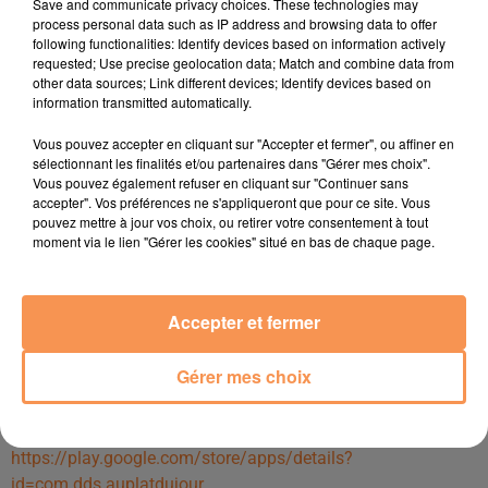
Save and communicate privacy choices. These technologies may
depuis plusieurs années au sein d’une entrepr
ise
paloise et
process personal data such as IP address and browsing data to offer
semi famil
iale
qui est spécialisée dans le
following functionalities: Identify devices based on information actively
requested; Use precise geolocation data; Match and combine data from
traitement et la gestion de Data et l’aliment
ation
de site Web.
other data sources; Link different devices; Identify devices based on
C’est avec l’accord de leurs re
sponsables qu’ils ont créé Data
information transmitted automatically.
Diffusion Service, une société qui
Vous pouvez accepter en cliquant sur "Accepter et fermer", ou affiner en
prône l’efficacité des nouvelles technologie
s
dans le
sélectionnant les finalités et/ou partenaires dans "Gérer mes choix".
domaine de l'info
rm
ation et de la
Vous pouvez également refuser en cliquant sur "Continuer sans
communication.
accepter". Vos préférences ne s'appliqueront que pour ce site. Vous
pouvez mettre à jour vos choix, ou retirer votre consentement à tout
APDJ est donc le fruit d’une
association de compétences et
moment via le lien "Gérer les cookies" situé en bas de chaque page.
de cogitations interminables entre nos
trois acolytes qui étaient en quête d’une applicat
ion qui soit
inédite et utile tous les jours et pour
Accepter et fermer
tous.
APDJ est un produit fait par des palo
is pour les palois et qui,
Gérer mes choix
nous n’en doutons pas est promis à un
bel avenir.
Télécharger l'application sur GooglePlay :
https://play.google.com/store/apps/details?
id=com.dds.auplatdujour