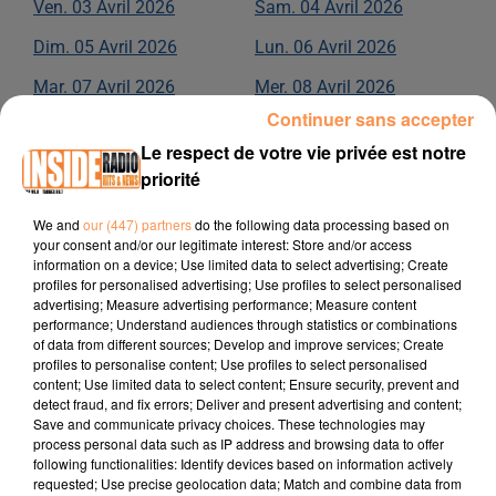
Ven.
03
Avril
2026
Sam.
04
Avril
2026
Dim.
05
Avril
2026
Lun.
06
Avril
2026
Mar.
07
Avril
2026
Mer.
08
Avril
2026
Continuer sans accepter
Jeu.
09
Avril
2026
Ven.
10
Avril
2026
Le respect de votre vie privée est notre
Sam.
11
Avril
2026
Dim.
12
Avril
2026
priorité
Lun.
13
Avril
2026
Mar.
14
Avril
2026
We and
our (447) partners
do the following data processing based on
your consent and/or our legitimate interest: Store and/or access
Mer.
15
Avril
2026
Jeu.
16
Avril
2026
information on a device; Use limited data to select advertising; Create
profiles for personalised advertising; Use profiles to select personalised
Ven.
17
Avril
2026
Sam.
18
Avril
2026
advertising; Measure advertising performance; Measure content
performance; Understand audiences through statistics or combinations
Dim.
19
Avril
2026
Lun.
20
Avril
2026
of data from different sources; Develop and improve services; Create
profiles to personalise content; Use profiles to select personalised
Mar.
21
Avril
2026
Mer.
22
Avril
2026
content; Use limited data to select content; Ensure security, prevent and
detect fraud, and fix errors; Deliver and present advertising and content;
Jeu.
23
Avril
2026
Ven.
24
Avril
2026
Save and communicate privacy choices. These technologies may
process personal data such as IP address and browsing data to offer
Sam.
25
Avril
2026
Dim.
26
Avril
2026
following functionalities: Identify devices based on information actively
requested; Use precise geolocation data; Match and combine data from
Lun.
27
Avril
2026
Mar.
28
Avril
2026