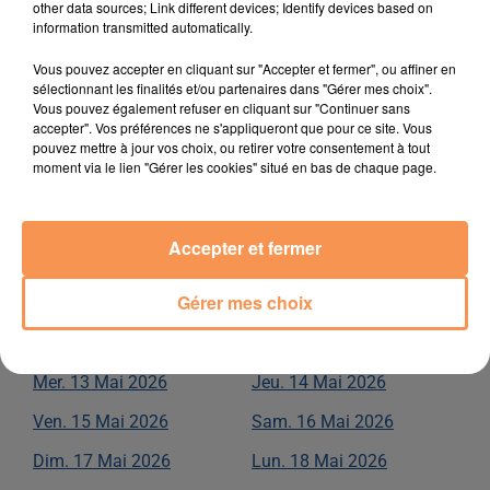
other data sources; Link different devices; Identify devices based on
information transmitted automatically.
Mer.
29
Avril
2026
Jeu.
30
Avril
2026
Vous pouvez accepter en cliquant sur "Accepter et fermer", ou affiner en
MAI
2026
sélectionnant les finalités et/ou partenaires dans "Gérer mes choix".
Vous pouvez également refuser en cliquant sur "Continuer sans
accepter". Vos préférences ne s'appliqueront que pour ce site. Vous
Ven.
01
Mai
2026
Sam.
02
Mai
2026
pouvez mettre à jour vos choix, ou retirer votre consentement à tout
moment via le lien "Gérer les cookies" situé en bas de chaque page.
Dim.
03
Mai
2026
Lun.
04
Mai
2026
Mar.
05
Mai
2026
Mer.
06
Mai
2026
Accepter et fermer
Jeu.
07
Mai
2026
Ven.
08
Mai
2026
Gérer mes choix
Sam.
09
Mai
2026
Dim.
10
Mai
2026
Lun.
11
Mai
2026
Mar.
12
Mai
2026
Mer.
13
Mai
2026
Jeu.
14
Mai
2026
Ven.
15
Mai
2026
Sam.
16
Mai
2026
Dim.
17
Mai
2026
Lun.
18
Mai
2026