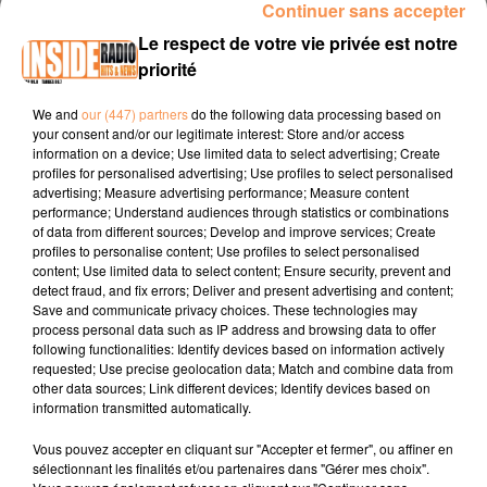
Continuer sans accepter
00:15 LESCAR / Super loto de l'été dimanche 1er juin 13h à
19h au Complexe Victor Hugo
agenda-loto.net
Le respect de votre vie privée est notre
priorité
00:37 ORLEIX / Les boucles de l'Alaric dimanche 1er juin
www.mairie-orleix.fr
We and
our (447) partners
do the following data processing based on
your consent and/or our legitimate interest: Store and/or access
00:54 ANGLET / Girouette en feête diamcneh 01 juin de
information on a device; Use limited data to select advertising; Create
10h à 18h
www.en-pays-basque.fr
profiles for personalised advertising; Use profiles to select personalised
advertising; Measure advertising performance; Measure content
performance; Understand audiences through statistics or combinations
of data from different sources; Develop and improve services; Create
profiles to personalise content; Use profiles to select personalised
content; Use limited data to select content; Ensure security, prevent and
detect fraud, and fix errors; Deliver and present advertising and content;
Save and communicate privacy choices. These technologies may
process personal data such as IP address and browsing data to offer
following functionalities: Identify devices based on information actively
requested; Use precise geolocation data; Match and combine data from
TITRES DIFFUSÉS
other data sources; Link different devices; Identify devices based on
information transmitted automatically.
Vous pouvez accepter en cliquant sur "Accepter et fermer", ou affiner en
sélectionnant les finalités et/ou partenaires dans "Gérer mes choix".
3h36
3h36
3h33
3h33
3h29
3h29