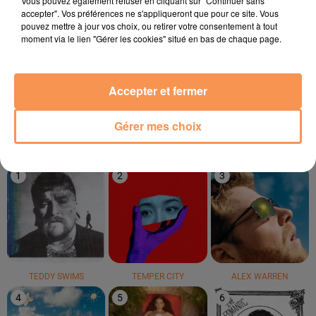
Vous pouvez également refuser en cliquant sur "Continuer sans
accepter". Vos préférences ne s'appliqueront que pour ce site. Vous
pouvez mettre à jour vos choix, ou retirer votre consentement à tout
moment via le lien "Gérer les cookies" situé en bas de chaque page.
OASIS
VICTORIA SIO
LA PETITE CULOTTE
Accepter et fermer
Wonderwall
Amour Amore
La Goffa Lolita
Gérer mes choix
LE TOP
1
2
3
TEDDY SWIMS
TEMPER CITY
ALEX WARREN
4
5
6