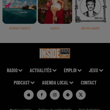
JÉRÉMY FREROT
NAÏKA
BRUNO MARS
RADIO
ACTUALITÉS
EMPLOI
JEUX
PODCAST
AGENDA LOCAL
CONTACT
Mentions Légales
Politique de confidentialité
Régie Publicitaire