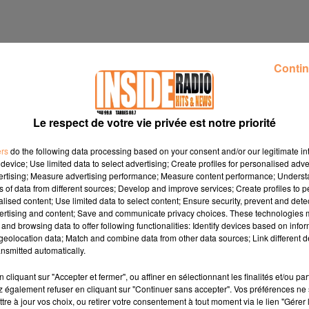
Contin
Le respect de votre vie privée est notre priorité
ers
do the following data processing based on your consent and/or our legitimate int
device; Use limited data to select advertising; Create profiles for personalised adver
vertising; Measure advertising performance; Measure content performance; Unders
ns of data from different sources; Develop and improve services; Create profiles to 
alised content; Use limited data to select content; Ensure security, prevent and detect
ertising and content; Save and communicate privacy choices. These technologies
and browsing data to offer following functionalities: Identify devices based on infor
eolocation data; Match and combine data from other data sources; Link different de
nsmitted automatically.
ciboure.fr
cliquant sur "Accepter et fermer", ou affiner en sélectionnant les finalités et/ou pa
 samedi 30 mai dec 14h à 22h
www.lourdes.fr
 également refuser en cliquant sur "Continuer sans accepter". Vos préférences ne 
tre à jour vos choix, ou retirer votre consentement à tout moment via le lien "Gérer 
du Junqué
www.ville-jurancon.fr