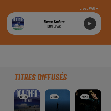
Live :
PAU
Danza Kuduro
DON OMAR
TITRES DIFFUSÉS
8h00
8h00
7h56
7h56
7h53
7h53