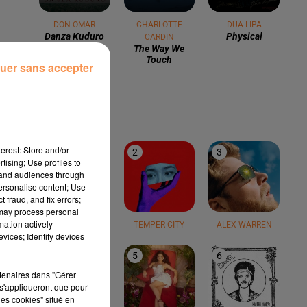
DON OMAR
CHARLOTTE
DUA LIPA
Danza Kuduro
Physical
CARDIN
The Way We
Touch
uer sans accepter
LE TOP
erest: Store and/or
1
2
3
tising; Use profiles to
tand audiences through
personalise content; Use
 fraud, and fix errors;
 may process personal
mation actively
TEDDY SWIMS
TEMPER CITY
ALEX WARREN
vices; Identify devices
4
5
6
rtenaires dans "Gérer
s'appliqueront que pour
les cookies" situé en