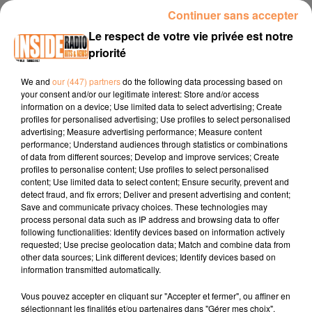
00:16 PAU / Femeia Fest, le Festival de la féminité sans
Continuer sans accepter
tabous à Pau samedi 28 et dimanche 29 juin au Stade du
Le respect de votre vie privée est notre
Hameau
www.pau.fr
priorité
00:41 LOURDES / Fêtes de Lourdes , dy 27 au 30 juin
www.lourdes.fr
We and
our (447) partners
do the following data processing based on
your consent and/or our legitimate interest: Store and/or access
01:01 ANGLET / Les Puces de Quintaou
information on a device; Use limited data to select advertising; Create
profiles for personalised advertising; Use profiles to select personalised
www.tourisme64.com
advertising; Measure advertising performance; Measure content
performance; Understand audiences through statistics or combinations
of data from different sources; Develop and improve services; Create
profiles to personalise content; Use profiles to select personalised
content; Use limited data to select content; Ensure security, prevent and
detect fraud, and fix errors; Deliver and present advertising and content;
Save and communicate privacy choices. These technologies may
process personal data such as IP address and browsing data to offer
following functionalities: Identify devices based on information actively
requested; Use precise geolocation data; Match and combine data from
other data sources; Link different devices; Identify devices based on
TITRES DIFFUSÉS
information transmitted automatically.
Vous pouvez accepter en cliquant sur "Accepter et fermer", ou affiner en
sélectionnant les finalités et/ou partenaires dans "Gérer mes choix".