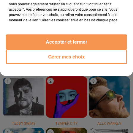
12h25
12h25
12h17
12h17
12h15
12h15
Vous pouvez également refuser en cliquant sur "Continuer sans
accepter". Vos préférences ne s'appliqueront que pour ce site. Vous
pouvez mettre à jour vos choix, ou retirer votre consentement à tout
moment via le lien "Gérer les cookies" situé en bas de chaque page.
ROBIN SCHULZ
KENNY LOGGINS
DJ YOUCEF
Accepter et fermer
Sugar
Footloose
La Vie
Gérer mes choix
LE TOP
1
2
3
TEDDY SWIMS
TEMPER CITY
ALEX WARREN
4
5
6