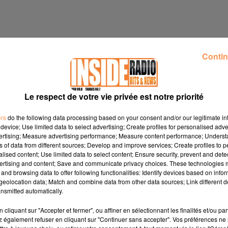
Contin
Le respect de votre vie privée est notre priorité
ers
do the following data processing based on your consent and/or our legitimate int
device; Use limited data to select advertising; Create profiles for personalised adver
vertising; Measure advertising performance; Measure content performance; Unders
ns of data from different sources; Develop and improve services; Create profiles to 
alised content; Use limited data to select content; Ensure security, prevent and detect
ertising and content; Save and communicate privacy choices. These technologies
and browsing data to offer following functionalities: Identify devices based on infor
eolocation data; Match and combine data from other data sources; Link different de
nsmitted automatically.
mbre au Chapiteau du Saint Jean de Luz Olympique
www.guide
cliquant sur "Accepter et fermer", ou affiner en sélectionnant les finalités et/ou pa
 également refuser en cliquant sur "Continuer sans accepter". Vos préférences ne 
di 29 novembre de 14h à 18h
www.lourdes.fr