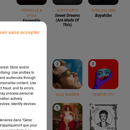
CORNEILLE &
EURYTHMICS
AVRIL DEL MAR
Sweet Dreams
Bayahibe
VITAA
(are Made Of
Ensemble
This)
uer sans accepter
LE TOP
1
2
3
erest: Store and/or
tising; Use profiles to
tand audiences through
personalise content; Use
 fraud, and fix errors;
 may process personal
TEDDY SWIMS
ALEX WARREN
TEMPER CITY
mation actively
vices; Identify devices
4
5
6
-
rtenaires dans "Gérer
s'appliqueront que pour