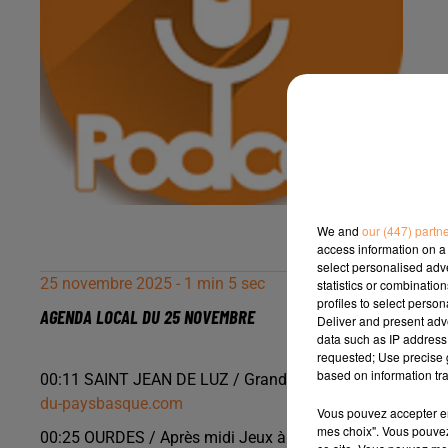
We and
our (447) partn
access information on a 
select personalised ad
25 novembre 2025 - 1 min 5 sec
statistics or combinatio
profiles to select person
AGENDA LOCAL DU 25 NOVEMBRE
Deliver and present adv
data such as IP address 
requested; Use precise g
based on information tra
00:11 SAINT JEAN DE LUZ / Grand loto dimache 30 nove
du-paysbasque.com
Vous pouvez accepter en 
mes choix". Vous pouvez
00:25 OURDES / Après midi Jeux à la médiathèque same