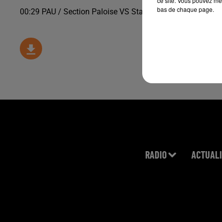
ce site. Vous pouvez met
bas de chaque page.
00:29 PAU / Section Paloise VS Stade Rochelais dimanc
RADIO
ACTUALI