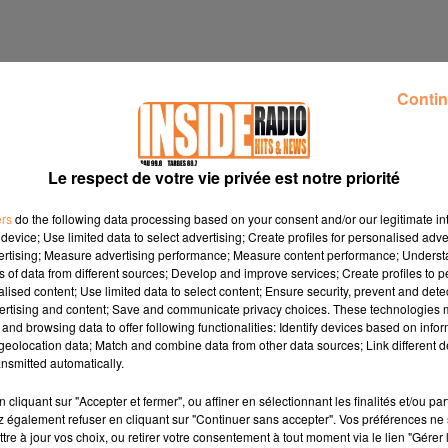
Contin
Le respect de votre vie privée est notre priorité
ers
do the following data processing based on your consent and/or our legitimate int
device; Use limited data to select advertising; Create profiles for personalised adver
vertising; Measure advertising performance; Measure content performance; Unders
ns of data from different sources; Develop and improve services; Create profiles to 
alised content; Use limited data to select content; Ensure security, prevent and detect
ertising and content; Save and communicate privacy choices. These technologies
and browsing data to offer following functionalities: Identify devices based on infor
eolocation data; Match and combine data from other data sources; Link different de
nsmitted automatically.
de 08h à 18h
www.anglet.fr
cliquant sur "Accepter et fermer", ou affiner en sélectionnant les finalités et/ou pa
de 13h30 à 18h Place du Junqué
www.ville-jurancon.fr
 également refuser en cliquant sur "Continuer sans accepter". Vos préférences ne 
tre à jour vos choix, ou retirer votre consentement à tout moment via le lien "Gérer 
27 février à 20h à l'Epace Robert Hossein
www.lourdes.fr