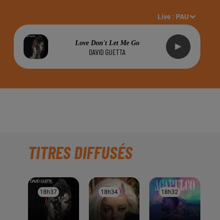
Live :
PAU
Love Don't Let Me Go
DAVID GUETTA
TITRES DIFFUSÉS
18h37
18h37
18h34
18h34
18h32
18h32