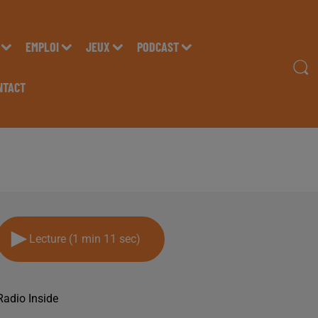
EMPLOI
JEUX
PODCAST
NTACT
24 FEVRIER
Lecture (1 min 11 sec)
Radio Inside