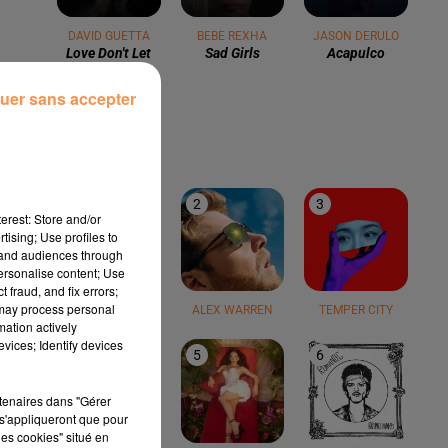
DAVID GUETTA
BEBE REXHA
JASON DERULO
Love Don't Let
Sad Girls
Acapulco
Me Go
uer sans accepter
LE TOP
1
2
3
erest: Store and/or
tising; Use profiles to
tand audiences through
personalise content; Use
 fraud, and fix errors;
 may process personal
TEDDY SWIMS
ALEX WARREN
TEMPER CITY
mation actively
vices; Identify devices
4
5
6
rtenaires dans "Gérer
s'appliqueront que pour
les cookies" situé en