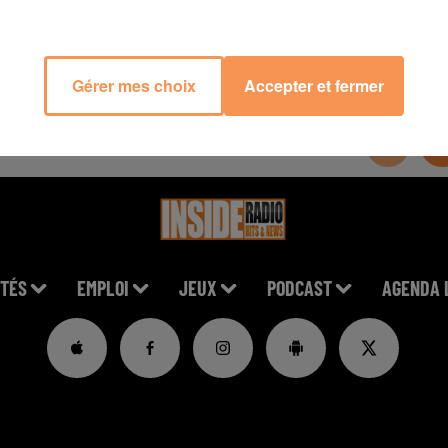
Gérer mes choix
Accepter et fermer
TÉS
EMPLOI
JEUX
PODCAST
AGENDA 