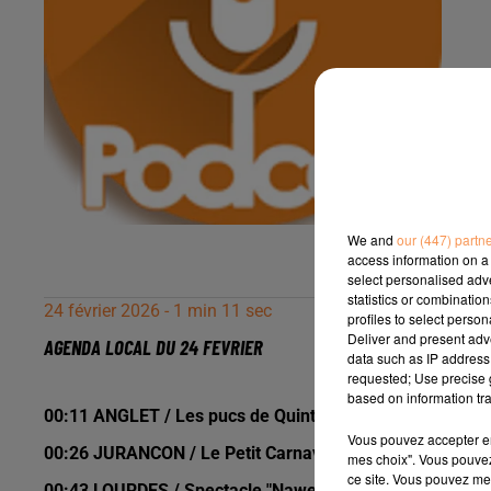
We and
our (447) partn
access information on a 
select personalised ad
statistics or combinatio
24 février 2026 - 1 min 11 sec
profiles to select person
Deliver and present adv
AGENDA LOCAL DU 24 FEVRIER
data such as IP address 
requested; Use precise g
based on information tra
00:11 ANGLET / Les pucs de Quintaou samedi 28 févrir 
Vous pouvez accepter en 
00:26 JURANCON / Le Petit Carnaval samedi 28 févrir 
mes choix". Vous pouvez
ce site. Vous pouvez met
00:43 LOURDES / Spectacle "Nawell tout court" vednredi 