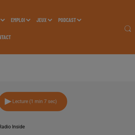
EMPLOI
JEUX
PODCAST
NTACT
0 FEVRIER
Lecture (1 min 7 sec)
Radio Inside