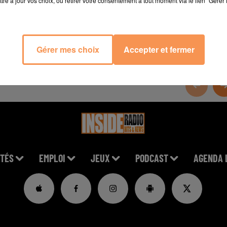
tre à jour vos choix, ou retirer votre consentement à tout moment via le lien "Gérer 
Gérer mes choix
Accepter et fermer
TÉS
EMPLOI
JEUX
PODCAST
AGENDA 