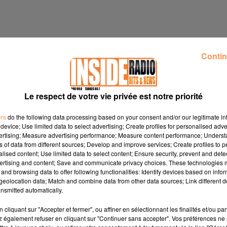
Contin
Le respect de votre vie privée est notre priorité
ers
do the following data processing based on your consent and/or our legitimate int
device; Use limited data to select advertising; Create profiles for personalised adver
vertising; Measure advertising performance; Measure content performance; Unders
ns of data from different sources; Develop and improve services; Create profiles to 
alised content; Use limited data to select content; Ensure security, prevent and detect
ertising and content; Save and communicate privacy choices. These technologies
and browsing data to offer following functionalities: Identify devices based on infor
eolocation data; Match and combine data from other data sources; Link different de
nsmitted automatically.
r dès 11h
www.bayonne.fr
cliquant sur "Accepter et fermer", ou affiner en sélectionnant les finalités et/ou pa
dun jusqu'au dimanche 22 février
nouveau-cirque-zavatta.com
 également refuser en cliquant sur "Continuer sans accepter". Vos préférences ne 
arratalá saemdi 21 février dès 15h au Musée Massey