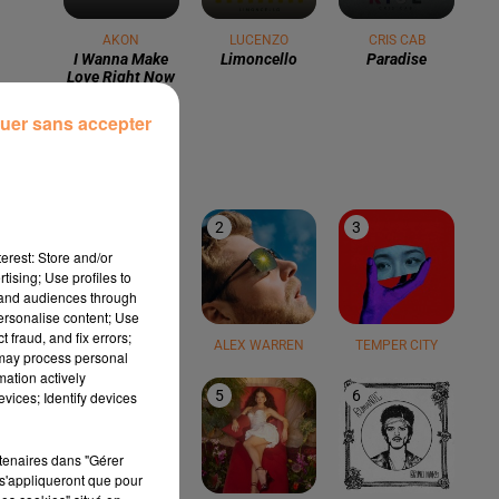
AKON
LUCENZO
CRIS CAB
I Wanna Make
Limoncello
Paradise
Love Right Now
uer sans accepter
LE TOP
1
2
3
erest: Store and/or
tising; Use profiles to
tand audiences through
personalise content; Use
 fraud, and fix errors;
TEDDY SWIMS
ALEX WARREN
TEMPER CITY
 may process personal
mation actively
4
5
6
vices; Identify devices
rtenaires dans "Gérer
s'appliqueront que pour