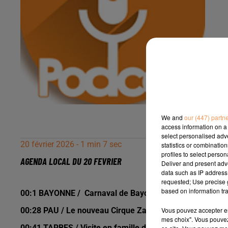
We and
our (447) partn
access information on a 
select personalised ad
20 février 2026 - 1 min 7 sec
statistics or combinatio
profiles to select person
AGENDA LOCAL DU 20 FEVRIER
Deliver and present adv
data such as IP address 
requested; Use precise g
based on information tra
00:1 BAYONNE / Carnaval de Bayonne samedi 21 févrie
Vous pouvez accepter en 
00:28 PAU / Le nouveau Cirque Zavatta à Pau Place Ver
mes choix". Vous pouvez
00:41 TARBES / Visite en famille de l’exposition Calo C