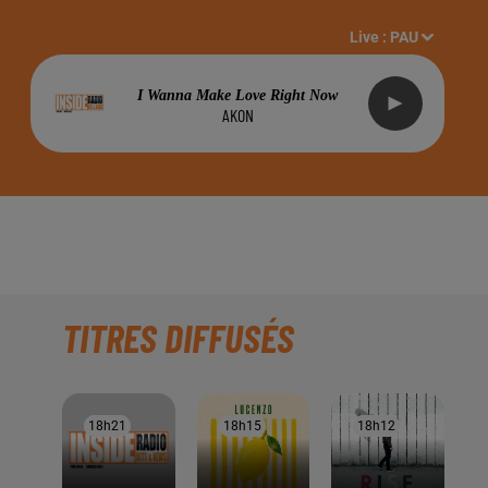
Live :
PAU
I Wanna Make Love Right Now
AKON
TITRES DIFFUSÉS
18h21
18h21
18h15
18h15
18h12
18h12