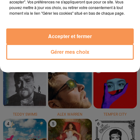
accepter". Vos préférences ne s'appliqueront que pour ce site. Vous
pouvez mettre à jour vos choix, ou retirer votre consentement à tout
moment via le lien "Gérer les cookies" situé en bas de chaque page.
LYKKE LI
MARGUERITE
MANU CHAO
I Follow Rivers (the
Bellevie
Bongo Bong - Je Ne
Magician Remix)
T'aime Plus (francis
Mercier Remix)
Accepter et fermer
LE TOP
Gérer mes choix
1
2
3
TEDDY SWIMS
ALEX WARREN
TEMPER CITY
4
5
6