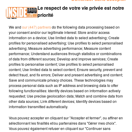
00:12 TARBES / Bouturothèque jusqu'au 23 mai à la
Le respect de votre vie privée est notre
médiathèque Louis Aragon
www.tarbes.fr
priorité
00:25 BIARRITZ / Braderie de la glisse du 22 au 24 mai
We and
our (447) partners
do the following data processing based on
www.destination-biarritz.fr
your consent and/or our legitimate interest: Store and/or access
00:43 JURANCON /
www.ville-jurancon.fr
information on a device; Use limited data to select advertising; Create
profiles for personalised advertising; Use profiles to select personalised
advertising; Measure advertising performance; Measure content
performance; Understand audiences through statistics or combinations
of data from different sources; Develop and improve services; Create
profiles to personalise content; Use profiles to select personalised
content; Use limited data to select content; Ensure security, prevent and
detect fraud, and fix errors; Deliver and present advertising and content;
Save and communicate privacy choices. These technologies may
process personal data such as IP address and browsing data to offer
TITRES DIFFUSÉS
following functionalities: Identify devices based on information actively
requested; Use precise geolocation data; Match and combine data from
other data sources; Link different devices; Identify devices based on
information transmitted automatically.
7h41
7h41
7h38
7h38
7h35
7h35
Vous pouvez accepter en cliquant sur "Accepter et fermer", ou affiner en
sélectionnant les finalités et/ou partenaires dans "Gérer mes choix".
Vous pouvez également refuser en cliquant sur "Continuer sans