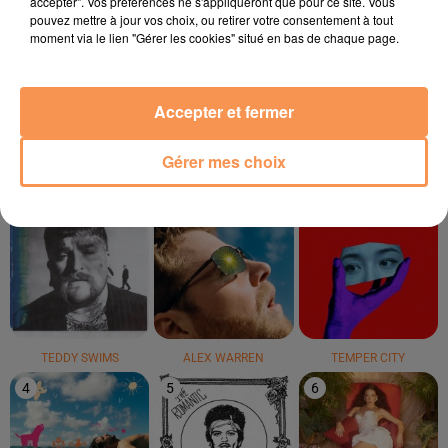
accepter". Vos préférences ne s'appliqueront que pour ce site. Vous
pouvez mettre à jour vos choix, ou retirer votre consentement à tout
moment via le lien "Gérer les cookies" situé en bas de chaque page.
TRYO
AMY WINEHOUSE
GERI HALLIWELL
La Traversée
Rehab
It's Raining Men
Accepter et fermer
LE TOP
Gérer mes choix
1
2
3
TEDDY SWIMS
ALEX WARREN
TEMPER CITY
4
5
6