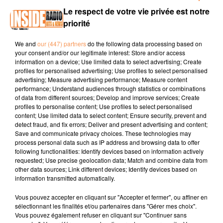
00:13 LONS / Concert de Walied Ben Selim mardi 20 janvier
Le respect de votre vie privée est notre
à 20h à l'Espace James Chambaud
www.mairie-lons.fr
priorité
00:30 / HASAPPREN / Braderie de livres jusqu'au 31 janvier
We and
our (447) partners
do the following data processing based on
à la médiathèque Pierre Espil
hasparren.fr
your consent and/or our legitimate interest: Store and/or access
information on a device; Use limited data to select advertising; Create
00:44 TARBES / Nuits de la lectrue ateliers cartographie à
profiles for personalised advertising; Use profiles to select personalised
Tarbes mercredi 21 janvier à 16h
www.tarbes.fr
advertising; Measure advertising performance; Measure content
performance; Understand audiences through statistics or combinations
of data from different sources; Develop and improve services; Create
profiles to personalise content; Use profiles to select personalised
content; Use limited data to select content; Ensure security, prevent and
detect fraud, and fix errors; Deliver and present advertising and content;
Save and communicate privacy choices. These technologies may
process personal data such as IP address and browsing data to offer
following functionalities: Identify devices based on information actively
TITRES DIFFUSÉS
requested; Use precise geolocation data; Match and combine data from
other data sources; Link different devices; Identify devices based on
information transmitted automatically.
Vous pouvez accepter en cliquant sur "Accepter et fermer", ou affiner en
9h04
9h04
9h00
9h00
8h56
8h56
sélectionnant les finalités et/ou partenaires dans "Gérer mes choix".
Vous pouvez également refuser en cliquant sur "Continuer sans