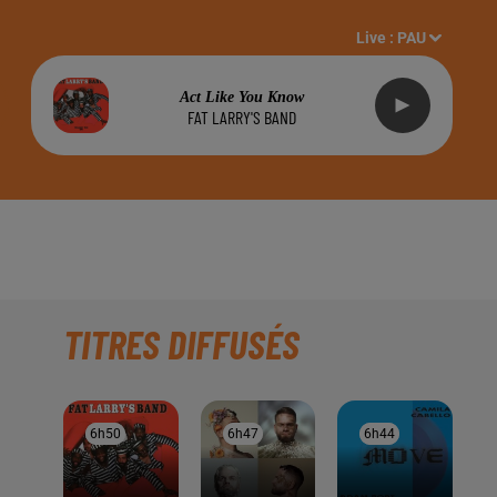
Live :
PAU
Act Like You Know
FAT LARRY'S BAND
TITRES DIFFUSÉS
6h50
6h50
6h47
6h47
6h44
6h44