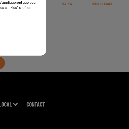
s'appliqueront que pour
JÉRÉMY FREROT
NAÏKA
BRUNO MARS
les cookies" situé en
LOCAL
CONTACT