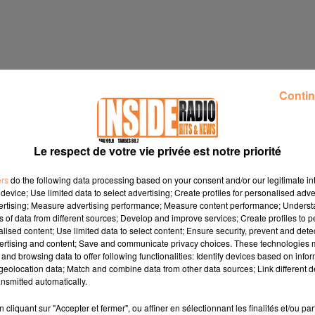
Contin
Le respect de votre vie privée est notre priorité
ers
do the following data processing based on your consent and/or our legitimate int
device; Use limited data to select advertising; Create profiles for personalised adver
vertising; Measure advertising performance; Measure content performance; Unders
ns of data from different sources; Develop and improve services; Create profiles to 
alised content; Use limited data to select content; Ensure security, prevent and detect
ertising and content; Save and communicate privacy choices. These technologies
and browsing data to offer following functionalities: Identify devices based on infor
 à 17h30 à la Maison des associations
www.ville-jurancon.fr
eolocation data; Match and combine data from other data sources; Link different de
nsmitted automatically.
vril 7h à 18h au 27 rue des Forges
www.tarbes.fr
cliquant sur "Accepter et fermer", ou affiner en sélectionnant les finalités et/ou pa
 avril de 08h à 14h
www.bayonne.fr