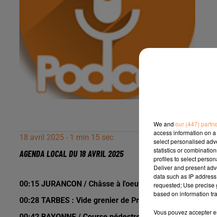
We and
our (447) partn
access information on a 
18 avril 2025 - 1 min 15 sec
select personalised ad
statistics or combinatio
AGENDA LOCAL DU 18 AVRIL 2025
profiles to select person
Deliver and present adv
data such as IP address 
00:15 JURANCON / Châsse à l'oeuf saedi 19 avril de 15h
requested; Use precise g
based on information tra
00:28 TARBES : Vide grenier de Printemps dimanche 20 a
Vous pouvez accepter en 
00:42 BAYONNE / Course pédestre Odysséa dimanche 20