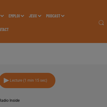
EMPLOI
JEUX
PODCAST
NTACT
8 AVRIL 2025
Lecture (1 min 15 sec)
Radio Inside