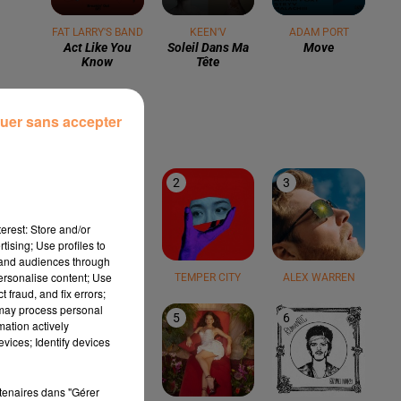
FAT LARRY'S BAND
KEEN'V
ADAM PORT
Act Like You
Soleil Dans Ma
Move
Know
Tête
LE TOP
uer sans accepter
1
2
3
erest: Store and/or
tising; Use profiles to
tand audiences through
personalise content; Use
TEDDY SWIMS
TEMPER CITY
ALEX WARREN
 fraud, and fix errors;
 may process personal
4
5
6
mation actively
vices; Identify devices
rtenaires dans "Gérer