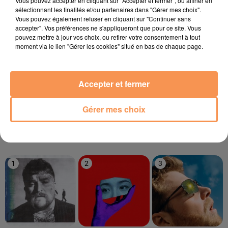
Vous pouvez accepter en cliquant sur "Accepter et fermer", ou affiner en
sélectionnant les finalités et/ou partenaires dans "Gérer mes choix".
Vous pouvez également refuser en cliquant sur "Continuer sans
accepter". Vos préférences ne s'appliqueront que pour ce site. Vous
18h25
18h25
18h21
18h21
18h15
18h15
pouvez mettre à jour vos choix, ou retirer votre consentement à tout
moment via le lien "Gérer les cookies" situé en bas de chaque page.
Accepter et fermer
THE SECOND VOICE
OUTKAST
SHAKIRA
Let Me Be
Hey Ya
Daï Daï
Gérer mes choix
LE TOP
1
2
3