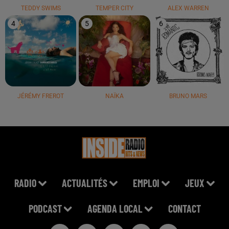
TEDDY SWIMS
TEMPER CITY
ALEX WARREN
4
5
6
JÉRÉMY FREROT
NAÏKA
BRUNO MARS
RADIO
ACTUALITÉS
EMPLOI
JEUX
PODCAST
AGENDA LOCAL
CONTACT