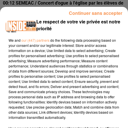
00:12 SEMEAC / Concert d'ogue à l'église par les élèves de
la Cité des Arts de Lescar dimanche 18 janvier à 16h
Continuer sans accepter
www.semeac.fr
Le respect de votre vie privée est notre
00:33 PAU / Match de l'Elan Béarnais face à Roanne
priorité
vendrdi 16 janvier à partir de 20h30 au Palais des Sports
www.elan-bearnais.fr
We and
our (447) partners
do the following data processing based on
your consent and/or our legitimate interest: Store and/or access
00:37 MOUGUERRE / Vide Grnier de 9h à 17h30 dimanche
information on a device; Use limited data to select advertising; Create
profiles for personalised advertising; Use profiles to select personalised
18 janvier au Complexe Haitz Ondoan
www.en-pays-
advertising; Measure advertising performance; Measure content
basque.fr
performance; Understand audiences through statistics or combinations
of data from different sources; Develop and improve services; Create
profiles to personalise content; Use profiles to select personalised
content; Use limited data to select content; Ensure security, prevent and
detect fraud, and fix errors; Deliver and present advertising and content;
Save and communicate privacy choices. These technologies may
process personal data such as IP address and browsing data to offer
following functionalities: Identify devices based on information actively
requested; Use precise geolocation data; Match and combine data from
other data sources; Link different devices; Identify devices based on
information transmitted automatically.
TITRES DIFFUSÉS