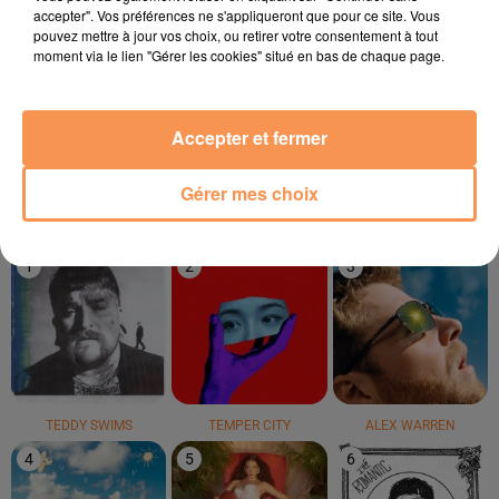
accepter". Vos préférences ne s'appliqueront que pour ce site. Vous
pouvez mettre à jour vos choix, ou retirer votre consentement à tout
moment via le lien "Gérer les cookies" situé en bas de chaque page.
BIG MOUTAIN
VICTORIA SIO
BLACK EYED PEAS
Baby I Love Your Way
Amour Amore
I Gotta Feeling
Accepter et fermer
Gérer mes choix
LE TOP
1
2
3
TEDDY SWIMS
TEMPER CITY
ALEX WARREN
4
5
6