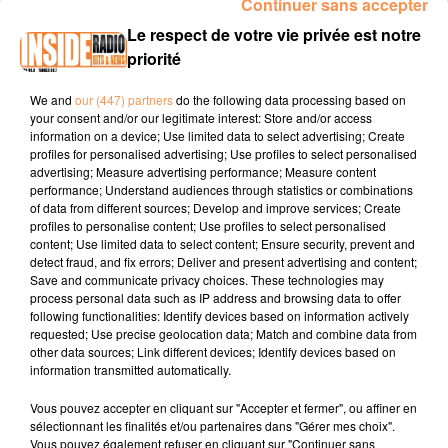
Continuer sans accepter
00:11 ARCANGUES / Carnaval oganisé samedi 21 février
Le respect de votre vie privée est notre
dès 10h
www.tourisme64.com
priorité
00:26 LO9URDES / Loto oprganisé par l’APE Poueyferré-
Loubajac samedi 21 févrir à 20h3 à l'Espac Robert Hossein
We and
our (447) partners
do the following data processing based on
www.lourdes.fr
your consent and/or our legitimate interest: Store and/or access
information on a device; Use limited data to select advertising; Create
00:36 ARUDY / Vide grnier du comité des fêtes samedi 21
profiles for personalised advertising; Use profiles to select personalised
advertising; Measure advertising performance; Measure content
février de 8h30 à 17h
www.tourisme64.com
performance; Understand audiences through statistics or combinations
of data from different sources; Develop and improve services; Create
profiles to personalise content; Use profiles to select personalised
content; Use limited data to select content; Ensure security, prevent and
detect fraud, and fix errors; Deliver and present advertising and content;
Save and communicate privacy choices. These technologies may
process personal data such as IP address and browsing data to offer
following functionalities: Identify devices based on information actively
requested; Use precise geolocation data; Match and combine data from
TITRES DIFFUSÉS
other data sources; Link different devices; Identify devices based on
information transmitted automatically.
Vous pouvez accepter en cliquant sur "Accepter et fermer", ou affiner en
4h49
4h49
4h47
4h47
4h42
4h42
sélectionnant les finalités et/ou partenaires dans "Gérer mes choix".
Vous pouvez également refuser en cliquant sur "Continuer sans