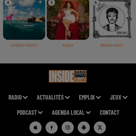
4
5
6
JÉRÉMY FREROT
NAÏKA
BRUNO MARS
RADIO
ACTUALITÉS
EMPLOI
JEUX
PODCAST
AGENDA LOCAL
CONTACT