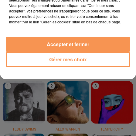
Vous pouvez également refuser en cliquant sur "Continuer sans
18h27
18h27
18h24
18h24
18h20
18h20
accepter". Vos préférences ne s'appliqueront que pour ce site. Vous
pouvez mettre à jour vos choix, ou retirer votre consentement à tout
moment via le lien "Gérer les cookies" situé en bas de chaque page.
Accepter et fermer
TEMPER CITY
DJ GOJA
Justin Timberlake
Self Aware
Mi Chico
Rock Your Body
Gérer mes choix
LE TOP
1
2
3
TEDDY SWIMS
ALEX WARREN
TEMPER CITY