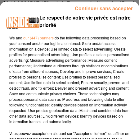
00:12 ASCARAT / Fête de la Fermentatio dimanche 17 mai
Continuer sans accepter
www.tourisme64.com/
Le respect de votre vie privée est notre
00:25 TARBES / Braderie Sports Loisirs 2026 du 15 au 17
priorité
mai au Prc des Expositions Hall 2
www.tarbes.fr
We and
our (447) partners
do the following data processing based on
00:41 MONEIN / Troc de plantes samedi 16 mai de 9h30 à
your consent and/or our legitimate interest: Store and/or access
12h sous les halles
www.monein.fr
information on a device; Use limited data to select advertising; Create
profiles for personalised advertising; Use profiles to select personalised
advertising; Measure advertising performance; Measure content
performance; Understand audiences through statistics or combinations
of data from different sources; Develop and improve services; Create
profiles to personalise content; Use profiles to select personalised
content; Use limited data to select content; Ensure security, prevent and
detect fraud, and fix errors; Deliver and present advertising and content;
Save and communicate privacy choices. These technologies may
process personal data such as IP address and browsing data to offer
following functionalities: Identify devices based on information actively
requested; Use precise geolocation data; Match and combine data from
other data sources; Link different devices; Identify devices based on
TITRES DIFFUSÉS
information transmitted automatically.
Vous pouvez accepter en cliquant sur "Accepter et fermer", ou affiner en
sélectionnant les finalités et/ou partenaires dans "Gérer mes choix".