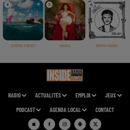
4
5
6
JÉRÉMY FREROT
NAÏKA
BRUNO MARS
RADIO
ACTUALITÉS
EMPLOI
JEUX
PODCAST
AGENDA LOCAL
CONTACT