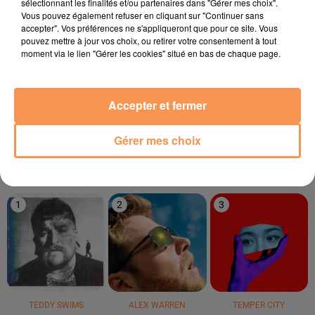
sélectionnant les finalités et/ou partenaires dans "Gérer mes choix".
9h36
9h36
9h32
9h32
9h30
9h30
Vous pouvez également refuser en cliquant sur "Continuer sans
accepter". Vos préférences ne s'appliqueront que pour ce site. Vous
pouvez mettre à jour vos choix, ou retirer votre consentement à tout
moment via le lien "Gérer les cookies" situé en bas de chaque page.
KRIS KROSS
PINK FLOYD
LYNDA
Accepter et fermer
Another Brick In The
Passe Ton Chemin
AMSTERDAM
Wall
My Oh My
Gérer mes choix
LE TOP
1
2
3
TEDDY SWIMS
ALEX WARREN
TEMPER CITY