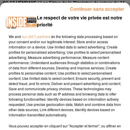
00:12 HENDAYE / Les Fêtes de la Binxintxo de retuçr du 16
Continuer sans accepter
au 25 janvier
www.hendaye.fr
Le respect de votre vie privée est notre
00:30 TARBES / Dernier week-end pour découvrir
priorité
l'exposition de Bruno Schmeltz au Carmel
www.tarbes.fr
We and
our (447) partners
do the following data processing based on
00:47 PAU / Match de la Section Paloise vendredi 16
your consent and/or our legitimate interest: Store and/or access
janvier à 2141h au Stade du Hameau
www.section-
information on a device; Use limited data to select advertising; Create
paloise.com
profiles for personalised advertising; Use profiles to select personalised
advertising; Measure advertising performance; Measure content
performance; Understand audiences through statistics or combinations
of data from different sources; Develop and improve services; Create
profiles to personalise content; Use profiles to select personalised
content; Use limited data to select content; Ensure security, prevent and
detect fraud, and fix errors; Deliver and present advertising and content;
Save and communicate privacy choices. These technologies may
process personal data such as IP address and browsing data to offer
following functionalities: Identify devices based on information actively
requested; Use precise geolocation data; Match and combine data from
TITRES DIFFUSÉS
other data sources; Link different devices; Identify devices based on
information transmitted automatically.
Vous pouvez accepter en cliquant sur "Accepter et fermer", ou affiner en