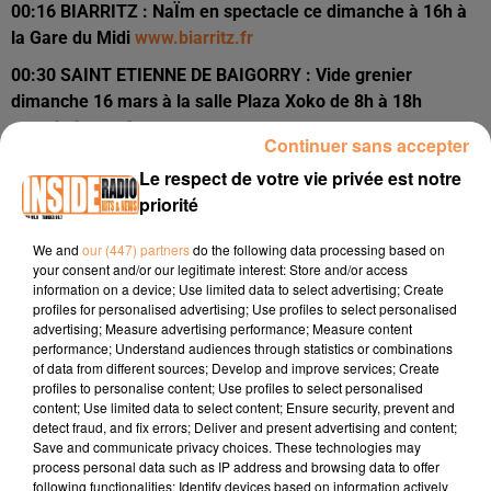
00:16 BIARRITZ : NaÏm en spectacle ce dimanche à 16h à
la Gare du Midi
www.biarritz.fr
00:30 SAINT ETIENNE DE BAIGORRY : Vide grenier
dimanche 16 mars à la salle Plaza Xoko de 8h à 18h
www.baigorry.fr
Continuer sans accepter
00:43 TARBES : Match dt TGB contre Villeunev d'Ascq
Le respect de votre vie privée est notre
Samedui 15 mars à 20h au Palais des Sports
priorité
www.tarbes.fr
We and
our (447) partners
do the following data processing based on
00:51 LOURDES / Loto de l'ADAPEI dimanche 16 mars a
your consent and/or our legitimate interest: Store and/or access
prtir de 14h30 à l'Espace Robert Hossein
www.lourdes.fr
information on a device; Use limited data to select advertising; Create
profiles for personalised advertising; Use profiles to select personalised
01:04 PAU / Spectacle de Laura Laune au zénoth vendredi
advertising; Measure advertising performance; Measure content
14 mars à 20h
www.zenith-pau.com
performance; Understand audiences through statistics or combinations
of data from different sources; Develop and improve services; Create
01:17 BILLERE / Musique & cacao qui vous attend samdi 15
profiles to personalise content; Use profiles to select personalised
content; Use limited data to select content; Ensure security, prevent and
et dimanche 16 mars avec Sari Seramor rendez-vous au
detect fraud, and fix errors; Deliver and present advertising and content;
Centre Amoy
www.billere.fr
Save and communicate privacy choices. These technologies may
process personal data such as IP address and browsing data to offer
following functionalities: Identify devices based on information actively