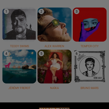
1
2
3
TEDDY SWIMS
ALEX WARREN
TEMPER CITY
4
5
6
JÉRÉMY FREROT
NAÏKA
BRUNO MARS