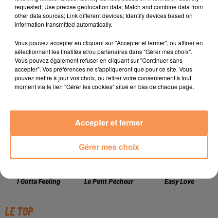
requested; Use precise geolocation data; Match and combine data from
other data sources; Link different devices; Identify devices based on
information transmitted automatically.
Vous pouvez accepter en cliquant sur "Accepter et fermer", ou affiner en
sélectionnant les finalités et/ou partenaires dans "Gérer mes choix".
Vous pouvez également refuser en cliquant sur "Continuer sans
accepter". Vos préférences ne s'appliqueront que pour ce site. Vous
TITRES DIFFUSÉS
pouvez mettre à jour vos choix, ou retirer votre consentement à tout
moment via le lien "Gérer les cookies" situé en bas de chaque page.
23h13
23h13
23h11
23h11
23h07
23h07
Accepter et fermer
Gérer mes choix
BLACK EYED PEAS
MANON LISA
LADY
I Gotta Feeling
Le Petit Pécheur
Easy Love
LE TOP