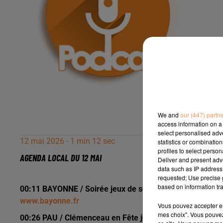
We and
our (447) partn
access information on a 
select personalised ad
12 mai 2026 - 1 min 12 sec
statistics or combinatio
profiles to select person
AGENDA LOCAL DU 12 MAI
Deliver and present adv
data such as IP address 
requested; Use precise g
based on information tra
00:11 BAYONNE / Soirée jeux de société vednredi 15 mai 
www.bayonne.fr
Vous pouvez accepter en 
mes choix". Vous pouvez
00:26 PAU / Clémenceau en Fête jusqu'au dimanche 17