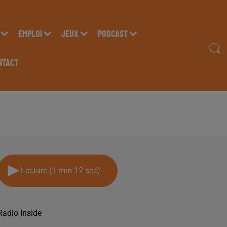
EMPLOI
JEUX
PODCAST
NTACT
2 MAI
Lecture (1 min 12 sec)
Radio Inside