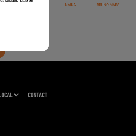
les cookies" situé en
JÉRÉMY FREROT
NAÏKA
BRUNO MARS
LOCAL
CONTACT