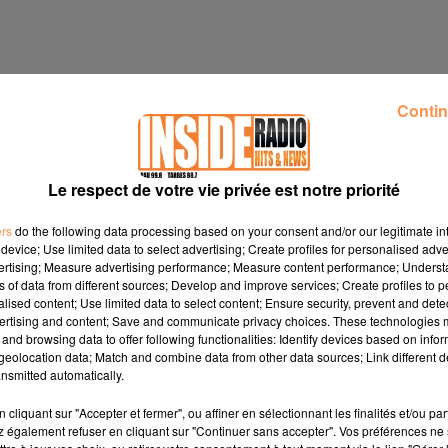
Contin
Le respect de votre vie privée est notre priorité
ers
do the following data processing based on your consent and/or our legitimate int
device; Use limited data to select advertising; Create profiles for personalised adver
vertising; Measure advertising performance; Measure content performance; Unders
ns of data from different sources; Develop and improve services; Create profiles to 
alised content; Use limited data to select content; Ensure security, prevent and detect
ertising and content; Save and communicate privacy choices. These technologies
and browsing data to offer following functionalities: Identify devices based on infor
eolocation data; Match and combine data from other data sources; Link different de
nsmitted automatically.
à partir de 18h30 à la mpédiathèque centre-ville
cliquant sur "Accepter et fermer", ou affiner en sélectionnant les finalités et/ou pa
 également refuser en cliquant sur "Continuer sans accepter". Vos préférences ne 
 mai
clemenceauenfete.fr