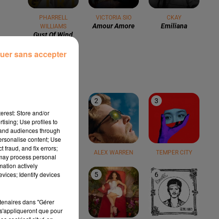
PHARRELL
VICTORIA SIO
CKAY
Amour Amore
Emiliana
WILLIAMS
Gust Of Wind
uer sans accepter
LE TOP
1
2
3
erest: Store and/or
tising; Use profiles to
tand audiences through
personalise content; Use
 fraud, and fix errors;
TEDDY SWIMS
ALEX WARREN
TEMPER CITY
 may process personal
mation actively
vices; Identify devices
4
5
6
rtenaires dans "Gérer
s'appliqueront que pour