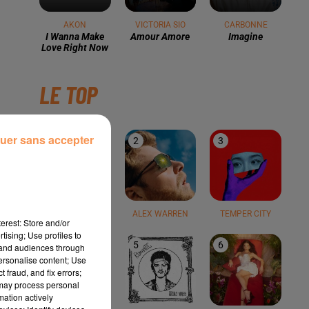
AKON
VICTORIA SIO
CARBONNE
I Wanna Make
Amour Amore
Imagine
Love Right Now
LE TOP
uer sans accepter
1
2
3
TEDDY SWIMS
ALEX WARREN
TEMPER CITY
erest: Store and/or
tising; Use profiles to
4
5
6
tand audiences through
personalise content; Use
 fraud, and fix errors;
 may process personal
mation actively