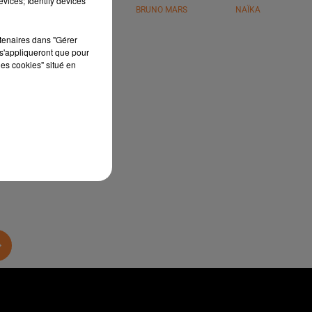
vices; Identify devices
JÉRÉMY FREROT
BRUNO MARS
NAÏKA
rtenaires dans "Gérer
à
s'appliqueront que pour
les cookies" situé en