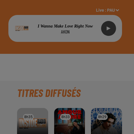
Live :
PAU
I Wanna Make Love Right Now
AKON
TITRES DIFFUSÉS
8h35
8h35
8h33
8h33
8h29
8h29