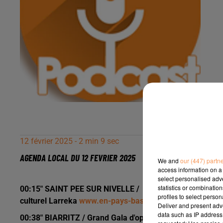
12 février 2025 - 2 min 9 sec
AGENDA LOCAL DU 12 FEVRIER 2025
We and
our (447) partn
access information on a 
select personalised ad
statistics or combinatio
00:15" SAINT PEE SUR NIVELLE / Pièce de Théâtre "La 
profiles to select person
culturel Larreka
www.en-pays-basque.fr
Deliver and present adv
data such as IP address 
00:38" BIARRITZ / Grand Gala d'opera du nouvel an ce d