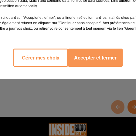
eolocation data; Match and combine data from other data sources; Link different de
nsmitted automatically.
 pompiers de Tarbes ce jeudi de 8h30 à 11h30
www.tarbes.fr
cliquant sur "Accepter et fermer", ou affiner en sélectionnant les finalités et/ou pa
 des risques cardiovasculaires vendredin 14 févirer de 11h 
 également refuser en cliquant sur "Continuer sans accepter". Vos préférences ne 
tre à jour vos choix, ou retirer votre consentement à tout moment via le lien "Gérer 
du centre Comercial Quaritier Libre ce jeudi de 10h à 17h
ndredi au Zénith à 20h
www.zenith-pau.com
Gérer mes choix
Accepter et fermer