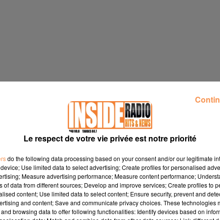
Contin
Le respect de votre vie privée est notre priorité
ers
do the following data processing based on your consent and/or our legitimate int
device; Use limited data to select advertising; Create profiles for personalised adver
vertising; Measure advertising performance; Measure content performance; Unders
ns of data from different sources; Develop and improve services; Create profiles to 
popotte des swing cocottes" CE VENDREDI 0 20H30 Espace
alised content; Use limited data to select content; Ensure security, prevent and detect
ertising and content; Save and communicate privacy choices. These technologies
and browsing data to offer following functionalities: Identify devices based on infor
imanche 16 février à 16h et 20h
www.biarritz.fr