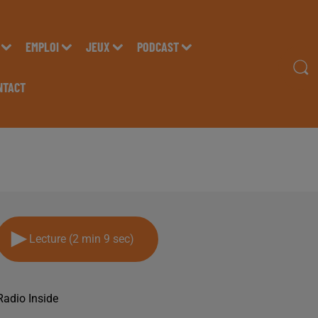
EMPLOI
JEUX
PODCAST
NTACT
2 FEVRIER 2025
Lecture (2 min 9 sec)
Radio Inside